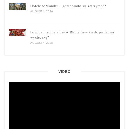
Hotele w Maroku – gdzie warto się zatrzymać?
AUGUST 6, 2026
Pogoda i temperatury w Bhutanie – kiedy jechać na
wycieczkę?
AUGUST 4, 2026
VIDEO