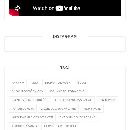
INSTAGRAM
TAGI
AFRYKA
AZJA
BIURO PODRÓŻY
BLOG
BLOG PODRÓŻNICZY
CO WARTO ZOBACZYĆ
EGZOTYCZNE PODRÓŻE
EGZOTYCZNE WAKACJE
EGZOTYKA
FOTORELACJA
GDZIE JECHAĆ W ZIMIE
INSPIRACJE
INSPIRACJE PODRÓŻNICZE
JAPONIA CO ZOBACZYĆ
KUCHNIE ŚWIATA
LUKSUSOWE HOTELE