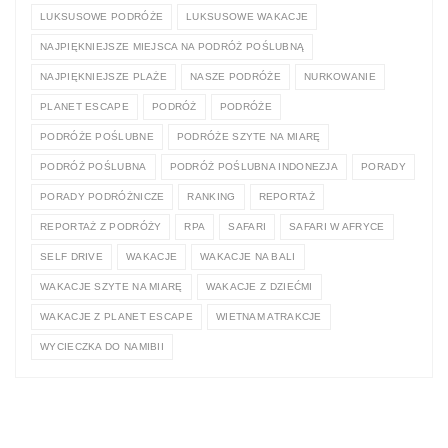
LUKSUSOWE PODRÓŻE
LUKSUSOWE WAKACJE
NAJPIĘKNIEJSZE MIEJSCA NA PODRÓŻ POŚLUBNĄ
NAJPIĘKNIEJSZE PLAŻE
NASZE PODRÓŻE
NURKOWANIE
PLANET ESCAPE
PODRÓŻ
PODRÓŻE
PODRÓŻE POŚLUBNE
PODRÓŻE SZYTE NA MIARĘ
PODRÓŻ POŚLUBNA
PODRÓŻ POŚLUBNA INDONEZJA
PORADY
PORADY PODRÓŻNICZE
RANKING
REPORTAŻ
REPORTAŻ Z PODRÓŻY
RPA
SAFARI
SAFARI W AFRYCE
SELF DRIVE
WAKACJE
WAKACJE NA BALI
WAKACJE SZYTE NA MIARĘ
WAKACJE Z DZIEĆMI
WAKACJE Z PLANET ESCAPE
WIETNAM ATRAKCJE
WYCIECZKA DO NAMIBII