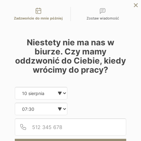
Możliwości kontaktu
EN
ZAPYTAJ O OFERTĘ
Zadzwońcie do mnie później
Zostaw wiadomość
Home
Malediwy
Atmosphere Kanifushi 5*
Niestety nie ma nas w
biurze. Czy mamy
oddzwonić do Ciebie, kiedy
wrócimy do pracy?
Wypoczynek na plaży
Atmosphere Kanifushi 5*
Date and time slection for sch
Wybierz datę
Wybierz godzinę
Malediwy | Malediwy
Podaj
Numer
Od 17900 zł / os
9 dni