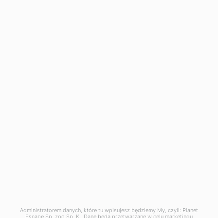
Administratorem danych, które tu wpisujesz będziemy My, czyli: Planet
Escape Sp. zoo Sp. K.. Dane będą przetwarzane w celu marketingu