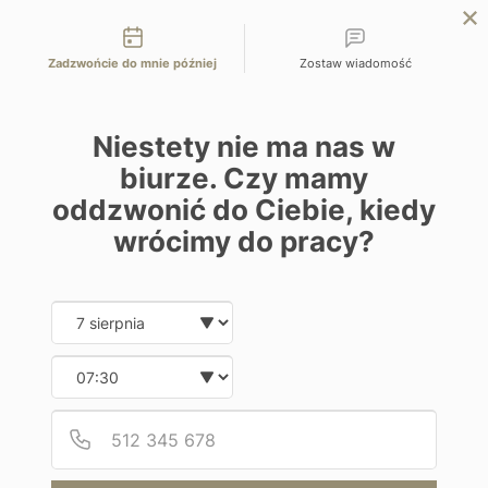
Możliwości kontaktu
EN
ZAPYTAJ O OFERTĘ
Zadzwońcie do mnie później
Zostaw wiadomość
Home
Hiszpania
Andaluzja – w ojczyźnie flamenco
Niestety nie ma nas w
biurze. Czy mamy
oddzwonić do Ciebie, kiedy
wrócimy do pracy?
Zwiedzanie i wypoczynek
Andaluzja – w ojczyźnie flamenco
Date and time slection for sch
Wybierz datę
Wybierz godzinę
Hiszpania | Sewilla, Ronda, Costa del Sol
Podaj
Numer
Od 9900 zł / os
8 dni