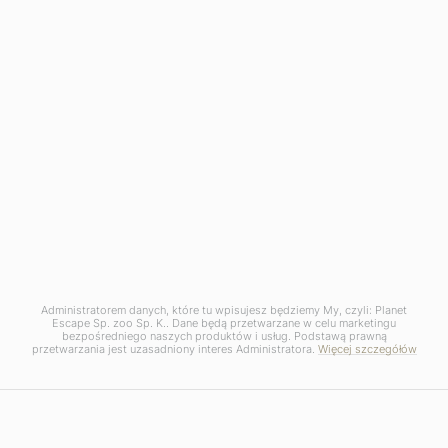
INSPIRACJE PODRÓŻNICZE
Hotele w Maroku – gdzie warto się
zatrzymać?
6 SIERPNIA, 2026
Administratorem danych, które tu wpisujesz będziemy My, czyli: Planet
Escape Sp. zoo Sp. K.. Dane będą przetwarzane w celu marketingu
bezpośredniego naszych produktów i usług. Podstawą prawną
przetwarzania jest uzasadniony interes Administratora.
Więcej szczegółów