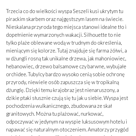
Trzecia co do wielkości wyspa Seszeli kusi ukrytym tu
pirackim skarbem oraz najgęstszym lasem na świecie.
Nieskalana przyroda tego miejsca stanowi idealne tło i
dopełnienie wymarzonych wakacji. Silhouette to nie
tylko plaże oblewane wodą w trudnym do określenia,
mieniącym się kolorze. Tutaj znajduje się farma żółwi, a
w dżungli rosną tak unikalne drzewa, jak mahoniowiec,
hebanowiec, drzewo balsamowe czy barwne, wybujałe
orchidee. Tubylcy bardzo wysoko cenią sobie ochronę
przyrody, niewiele osób zapuszcza się w tropikalną
dżunglę. Dzięki temu krajobraz jest nienaruszony, a
dzikie ptaki słusznie czują się tu jak u siebie. Wyspa jest
pochodzenia wulkanicznego, zbudowana ze skał
granitowych. Można tu plażować, nurkować,
odpoczywać w jedynym na wyspie luksusowym hotelu i
napawać się naturalnym otoczeniem. Amatorzy przygód