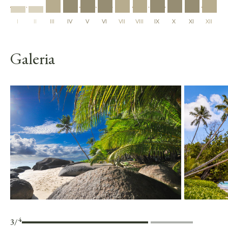
I
II
III
IV
V
VI
VII
VIII
IX
X
XI
XII
Galeria
4
3
/