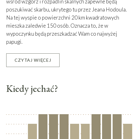
wśród wzgórz i rozpadlin skalnych zapewne będą
poszukiwać skarbu, ukrytego tu przez Jeana Hodoula.
Na tej wyspie o powierzchni 20 km kwadratowych
mieszka zaledwie 150 osób. Oznacza to, że w
wypoczynku będą przeszkadzać Wam co najwyżej
papugi.
CZYTAJ WIĘCEJ
Leaflet
|
©
OpenStreetMap
contributors, Tiles courtesy of
OSM France
+
−
Kiedy jechać?