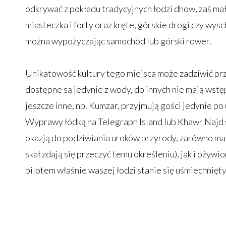
odkrywać z pokładu tradycyjnych łodzi dhow, zaś mał
miasteczka i forty oraz kręte, górskie drogi czy wys
można wypożyczając samochód lub górski rower.
Unikatowość kultury tego miejsca może zadziwić prz
dostępne są jedynie z wody, do innych nie mają wst
jeszcze inne, np. Kumzar, przyjmują gości jedynie p
Wyprawy łódką na Telegraph Island lub Khawr Najd 
okazją do podziwiania uroków przyrody, zarówno mar
skał zdają się przeczyć temu określeniu), jak i ożywi
pilotem właśnie waszej łodzi stanie się uśmiechnięty