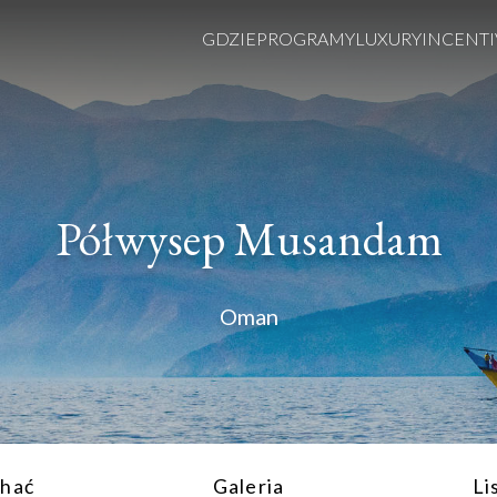
GDZIE
PROGRAMY
LUXURY
INCENTI
Półwysep Musandam
Oman
chać
Galeria
Li