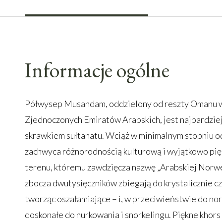
Informacje ogólne
Półwysep Musandam, oddzielony od reszty Omanu
Zjednoczonych Emiratów Arabskich, jest najbardzie
skrawkiem sułtanatu. Wciąż w minimalnym stopniu od
zachwyca różnorodnością kulturową i wyjątkowo pi
terenu, któremu zawdzięcza nazwę „Arabskiej Norweg
zbocza dwutysięczników zbiegają do krystalicznie c
tworząc oszałamiające – i, w przeciwieństwie do norw
doskonałe do nurkowania i snorkelingu. Piękne khors (