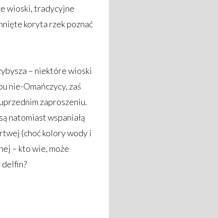
e wioski, tradycyjne
chnięte koryta rzek poznać
ybysza – niektóre wioski
ępu nie-Omańczycy, zaś
o uprzednim zaproszeniu.
są natomiast wspaniałą
twej (choć kolory wody i
onej – kto wie, może
 delfin?