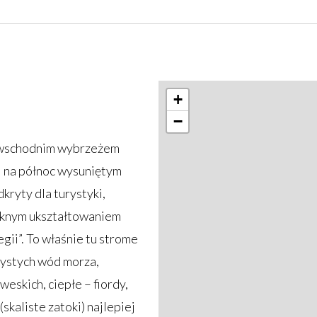
+
−
 wschodnim wybrzeżem
j na północ wysuniętym
kryty dla turystyki,
ęknym ukształtowaniem
ii”. To właśnie tu strome
zystych wód morza,
eskich, ciepłe – fiordy,
skaliste zatoki) najlepiej