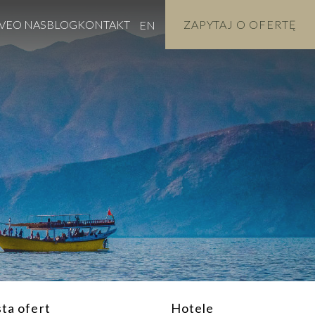
VE
O NAS
BLOG
KONTAKT
ZAPYTAJ O OFERTĘ
EN
sta ofert
Hotele