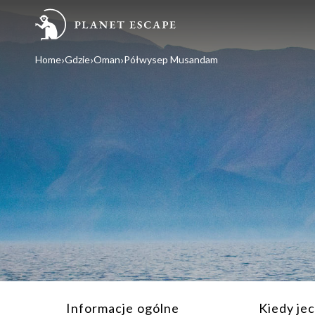
Home
Gdzie
Oman
Półwysep Musandam
Informacje ogólne
Kiedy je