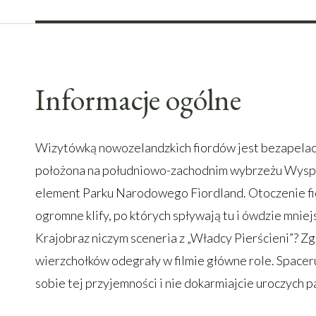
Informacje ogólne
Wizytówką nowozelandzkich fiordów jest bezapelac
położona na południowo-zachodnim wybrzeżu Wysp
element Parku Narodowego Fiordland. Otoczenie fio
ogromne klify, po których spływają tu i ówdzie mnie
Krajobraz niczym sceneria z „Władcy Pierścieni”? Zga
wierzchołków odegrały w filmie główne role. Space
sobie tej przyjemności i nie dokarmiajcie uroczych 