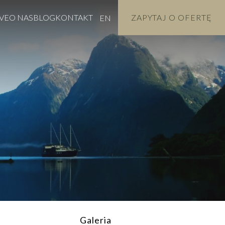
VE
O NAS
BLOG
KONTAKT
ZAPYTAJ O OFERTĘ
EN
Galeria