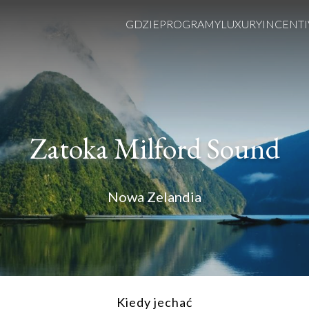
GDZIE
PROGRAMY
LUXURY
INCENTI
Zatoka Milford Sound
Nowa Zelandia
Kiedy jechać