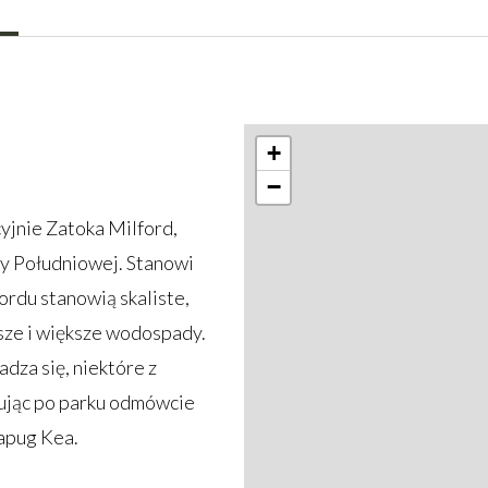
+
−
yjnie Zatoka Milford,
y Południowej. Stanowi
rdu stanowią skaliste,
jsze i większe wodospady.
dza się, niektóre z
rując po parku odmówcie
papug Kea.