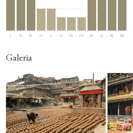
I
II
III
IV
V
VI
VII
VIII
IX
X
XI
XII
Galeria