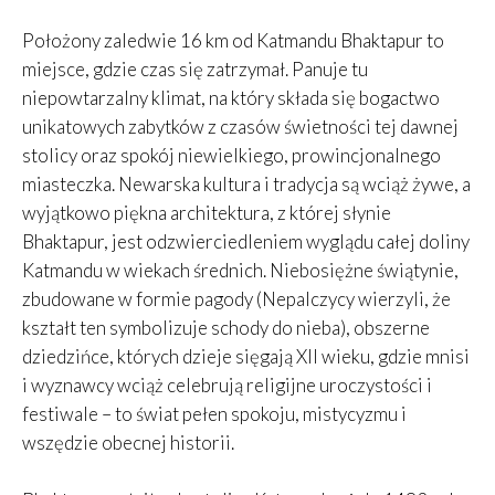
Położony zaledwie 16 km od Katmandu Bhaktapur to
miejsce, gdzie czas się zatrzymał. Panuje tu
niepowtarzalny klimat, na który składa się bogactwo
unikatowych zabytków z czasów świetności tej dawnej
stolicy oraz spokój niewielkiego, prowincjonalnego
miasteczka. Newarska kultura i tradycja są wciąż żywe, a
wyjątkowo piękna architektura, z której słynie
Bhaktapur, jest odzwierciedleniem wyglądu całej doliny
Katmandu w wiekach średnich. Niebosiężne świątynie,
zbudowane w formie pagody (Nepalczycy wierzyli, że
kształt ten symbolizuje schody do nieba), obszerne
dziedzińce, których dzieje sięgają XII wieku, gdzie mnisi
i wyznawcy wciąż celebrują religijne uroczystości i
festiwale – to świat pełen spokoju, mistycyzmu i
wszędzie obecnej historii.