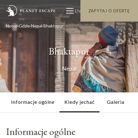
EN
ZAPYTAJ O OFERTĘ
Home
Gdzie
Nepal
Bhaktapur
Bhaktapur
Nepal
Informacje ogólne
Kiedy jechać
Galeria
Informacje ogólne