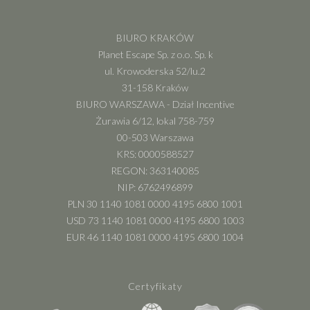
BIURO KRAKÓW
Planet Escape Sp. z o.o. Sp. k
ul. Krowoderska 52/lu.2
31-158 Kraków
BIURO WARSZAWA - Dział Incentive
Żurawia 6/12, lokal 758-759
00-503 Warszawa
KRS: 0000588527
REGON: 363140085
NIP: 6762496899
PLN 30 1140 1081 0000 4195 6800 1001
USD 73 1140 1081 0000 4195 6800 1003
EUR 46 1140 1081 0000 4195 6800 1004
Certyfikaty