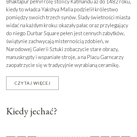
Bhaktapur pełnił rolę stolicy Katmandu aż do 1482 roku,
kiedy to władca Yakshya Malla podzielił królestwo
pomiędzy swoich trzech synów. Ślady świetności miasta
widać na każdym kroku: okazały pałac oraz przylegający
do niego Durbar Square pełen jest cennych zabytków,
świątynie zachwycają misternością zdobień, w
Narodowej Galerii Sztuki zobaczycie stare obrazy,
manuskrypty i wspaniałe stroje, a na Placu Garncarzy
zaopatrzycie się w tradycyjnie wyrabianą ceramikę.
CZYTAJ WIĘCEJ
Leaflet
|
©
OpenStreetMap
contributors, Tiles courtesy of
OSM France
+
−
Kiedy jechać?