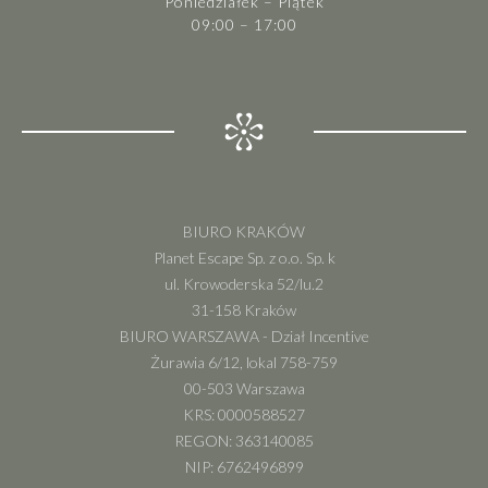
Poniedziałek – Piątek
09:00 – 17:00
BIURO KRAKÓW
Planet Escape Sp. z o.o. Sp. k
ul. Krowoderska 52/lu.2
31-158 Kraków
BIURO WARSZAWA - Dział Incentive
Żurawia 6/12, lokal 758-759
00-503 Warszawa
KRS: 0000588527
REGON: 363140085
NIP: 6762496899