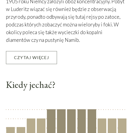
1905 roku Niemcy założyli obóz koncentracyjny. Pobyt
w Luderitz wiązać się również będzie z obserwacją
przyrody, ponadto odbywają się tutaj rejsy po zatoce,
podczas których zobaczyć można wieloryby i foki. W
okolicy poleca się także wycieczki do kopalni
diamentów czy na pustynię Namib.
CZYTAJ WIĘCEJ
Leaflet
|
©
OpenStreetMap
contributors, Tiles courtesy of
OSM France
+
−
Kiedy jechać?