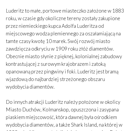
Luderitz to małe, portowe miasteczko założone w 1883
roku, w czasie gdy okoliczne tereny zostały zakupione
przez niemieckiego kupca Adolfa Luderitza od
miejscowego wodza plemiennego za oszałamiającą na
tamte czasy kwotę 10 marek. Swój rozwój miasto
zawdzięcza odkryciu w 1909 roku złóż diamentów.
Obecnie miasto słynie z pięknej, kolonialnej zabudowy
kontrastującej z surowym krajobrazem i zatoką
opanowaną przez pingwiny i foki. Luderitz jest bramą
wjazdową do najbardziej strzeżonego obszaru
wydobycia diamentów.
Do innych atrakcji Luderitz należy położone w okolicy
Miasto Duchów, Kolmanskop, opuszczona i zasypana
piaskiem miejscowość, która dawnej była ośrodkiem
wydobycia diamentów, a także Shark Island, na której w