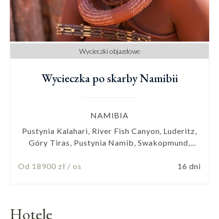
Wycieczki objazdowe
Wycieczka po skarby Namibii
NAMIBIA
Pustynia Kalahari, River Fish Canyon, Luderitz,
Góry Tiras, Pustynia Namib, Swakopmund,
Damaraland, Park Narodowy Etosha, Płaskowyż
Od 18900 zł / os
Waterberg
16 dni
Hotele