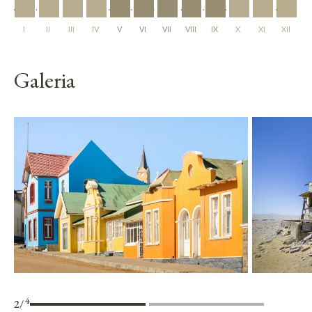
I
II
III
IV
V
VI
VII
VIII
IX
X
XI
XII
Galeria
4
3
/