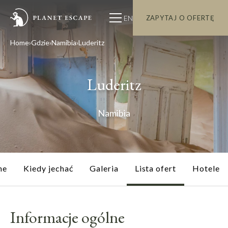
EN
ZAPYTAJ O OFERTĘ
Home
Gdzie
Namibia
Luderitz
Luderitz
Namibia
ne
Kiedy jechać
Galeria
Lista ofert
Hotele
Informacje ogólne