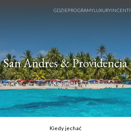
GDZIE
PROGRAMY
LUXURY
INCENTI
San Andres & Providencia
Kolumbia
Kiedy jechać