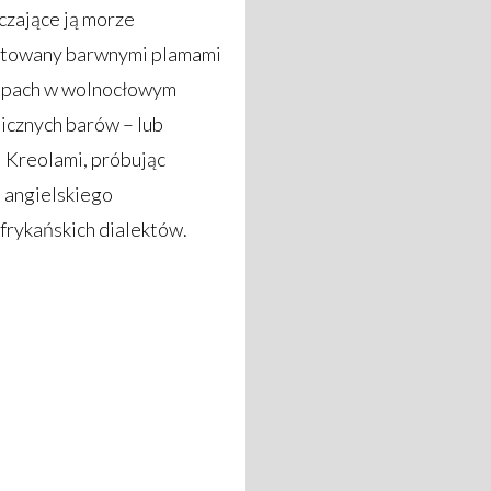
aczające ją morze
ustowany barwnymi plamami
akupach w wolnocłowym
licznych barów – lub
 Kreolami, próbując
a angielskiego
frykańskich dialektów.