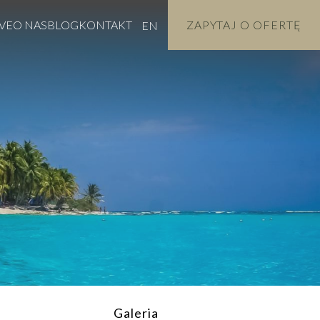
VE
O NAS
BLOG
KONTAKT
ZAPYTAJ O OFERTĘ
EN
Galeria