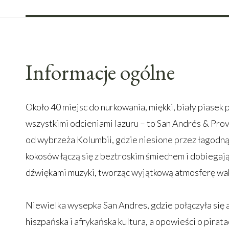
Informacje ogólne
Około 40 miejsc do nurkowania, miękki, biały piasek p
wszystkimi odcieniami lazuru – to San Andrés & Pro
od wybrzeża Kolumbii, gdzie niesione przez łagodną
kokosów łączą się z beztroskim śmiechem i dobiega
dźwiękami muzyki, tworząc wyjątkową atmosferę waka
Niewielka wysepka San Andres, gdzie połączyła się 
hiszpańska i afrykańska kultura, a opowieści o pirata