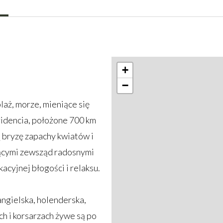
+
−
laż, morze, mieniące się
videncia, położone 700 km
 bryzę zapachy kwiatów i
jącymi zewsząd radosnymi
cyjnej błogości i relaksu.
angielska, holenderska,
ch i korsarzach żywe są po