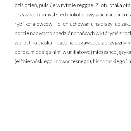
dziś dzień, pulsuje w rytmie reggae. Z lotu ptaka ot
przywodzi na myśl siedmiokolorowy wachlarz, inkr
ryb i koralowców. Po leniuchowaniu na plaży lub z
porcie noc warto spędzić na tańcach w którymś z roz
wprost na piasku – bądź na pogawędce z przyjaznymi
porozumieć się z nimi w unikatowej mieszance język
(elżbietańskiego i nowoczesnego), hiszpańskiego i a