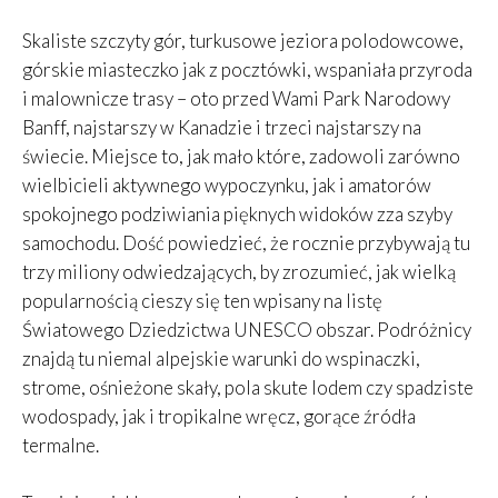
Skaliste szczyty gór, turkusowe jeziora polodowcowe,
górskie miasteczko jak z pocztówki, wspaniała przyroda
i malownicze trasy – oto przed Wami Park Narodowy
Banff, najstarszy w Kanadzie i trzeci najstarszy na
świecie. Miejsce to, jak mało które, zadowoli zarówno
wielbicieli aktywnego wypoczynku, jak i amatorów
spokojnego podziwiania pięknych widoków zza szyby
samochodu. Dość powiedzieć, że rocznie przybywają tu
trzy miliony odwiedzających, by zrozumieć, jak wielką
popularnością cieszy się ten wpisany na listę
Światowego Dziedzictwa UNESCO obszar. Podróżnicy
znajdą tu niemal alpejskie warunki do wspinaczki,
strome, ośnieżone skały, pola skute lodem czy spadziste
wodospady, jak i tropikalne wręcz, gorące źródła
termalne.