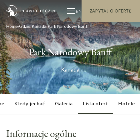
EN
ZAPYTAJ O OFERTĘ
Home
Gdzie
Kanada
Park Narodowy Banff
Park Narodowy Banff
Kanada
ne
Kiedy jechać
Galeria
Lista ofert
Hotele
Informacje ogólne