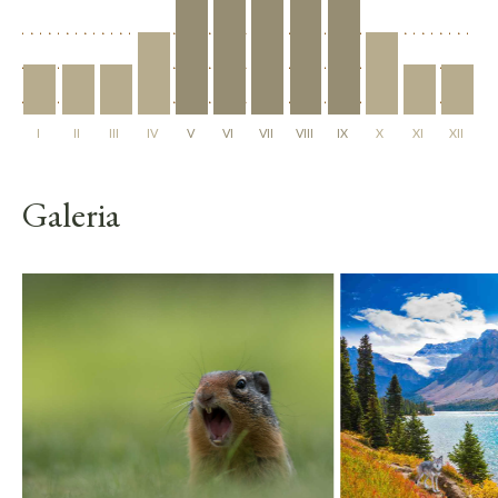
I
II
III
IV
V
VI
VII
VIII
IX
X
XI
XII
Galeria