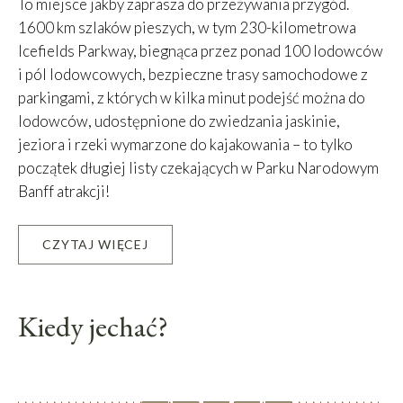
To miejsce jakby zaprasza do przeżywania przygód.
1600 km szlaków pieszych, w tym 230-kilometrowa
Icefields Parkway, biegnąca przez ponad 100 lodowców
i pól lodowcowych, bezpieczne trasy samochodowe z
parkingami, z których w kilka minut podejść można do
lodowców, udostępnione do zwiedzania jaskinie,
jeziora i rzeki wymarzone do kajakowania – to tylko
początek długiej listy czekających w Parku Narodowym
Banff atrakcji!
CZYTAJ WIĘCEJ
Leaflet
|
©
OpenStreetMap
contributors, Tiles courtesy of
OSM France
+
−
Kiedy jechać?