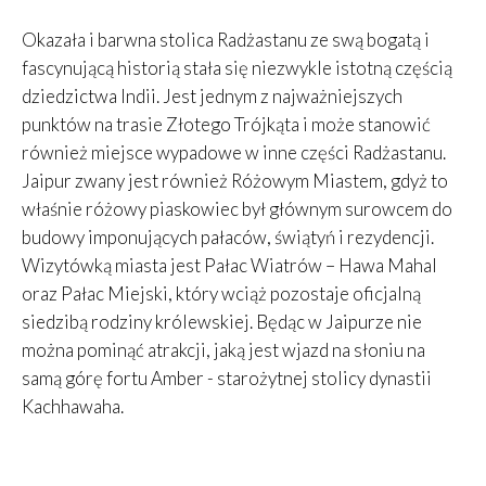
Okazała i barwna stolica Radżastanu ze swą bogatą i
fascynującą historią stała się niezwykle istotną częścią
dziedzictwa Indii. Jest jednym z najważniejszych
punktów na trasie Złotego Trójkąta i może stanowić
również miejsce wypadowe w inne części Radżastanu.
Jaipur zwany jest również Różowym Miastem, gdyż to
właśnie różowy piaskowiec był głównym surowcem do
budowy imponujących pałaców, świątyń i rezydencji.
Wizytówką miasta jest Pałac Wiatrów – Hawa Mahal
oraz Pałac Miejski, który wciąż pozostaje oficjalną
siedzibą rodziny królewskiej. Będąc w Jaipurze nie
można pominąć atrakcji, jaką jest wjazd na słoniu na
samą górę fortu Amber - starożytnej stolicy dynastii
Kachhawaha.
Leaflet
|
©
OpenStreetMap
contributors, Tiles courtesy of
OSM France
+