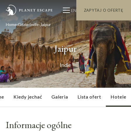
EN
ZAPYTAJ O OFERTĘ
Home
Gdzie
Indie
Jaipur
Jaipur
Indie
ne
Kiedy jechać
Galeria
Lista ofert
Hotele
Informacje ogólne