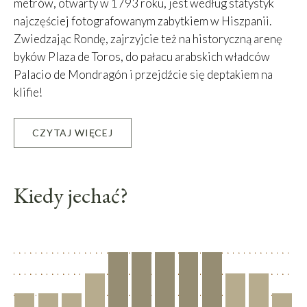
metrów, otwarty w 1793 roku, jest według statystyk
najczęściej fotografowanym zabytkiem w Hiszpanii.
Zwiedzając Rondę, zajrzyjcie też na historyczną arenę
byków Plaza de Toros, do pałacu arabskich władców
Palacio de Mondragón i przejdźcie się deptakiem na
klifie!
CZYTAJ WIĘCEJ
Leaflet
|
©
OpenStreetMap
contributors, Tiles courtesy of
OSM France
+
−
Kiedy jechać?