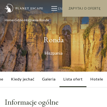
EN
ZAPYTAJ O OFERTĘ
Home
Gdzie
Hiszpania
Ronda
Ronda
Hiszpania
ne
Kiedy jechać
Galeria
Lista ofert
Hotele
Informacje ogólne