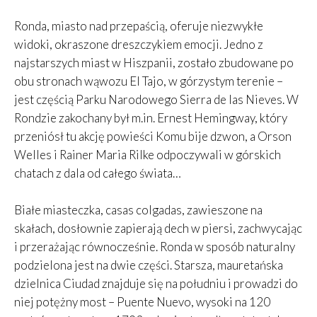
Ronda, miasto nad przepaścią, oferuje niezwykłe
widoki, okraszone dreszczykiem emocji. Jedno z
najstarszych miast w Hiszpanii, zostało zbudowane po
obu stronach wąwozu El Tajo, w górzystym terenie –
jest częścią Parku Narodowego Sierra de las Nieves. W
Rondzie zakochany był m.in. Ernest Hemingway, który
przeniósł tu akcję powieści Komu bije dzwon, a Orson
Welles i Rainer Maria Rilke odpoczywali w górskich
chatach z dala od całego świata…
Białe miasteczka, casas colgadas, zawieszone na
skałach, dosłownie zapierają dech w piersi, zachwycając
i przerażając równocześnie. Ronda w sposób naturalny
podzielona jest na dwie części. Starsza, mauretańska
dzielnica Ciudad znajduje się na południu i prowadzi do
niej potężny most – Puente Nuevo, wysoki na 120