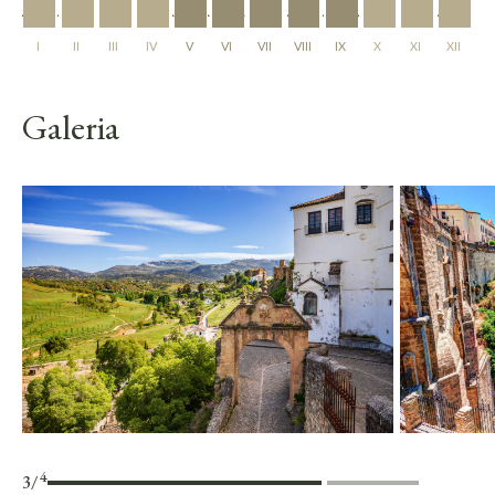
I
II
III
IV
V
VI
VII
VIII
IX
X
XI
XII
Galeria
4
4
/