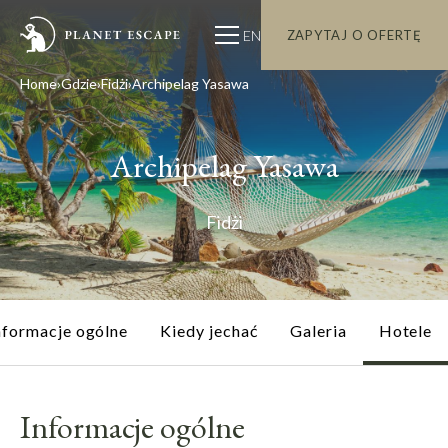
EN
ZAPYTAJ O OFERTĘ
Home
Gdzie
Fidżi
Archipelag Yasawa
Archipelag Yasawa
Fidżi
nformacje ogólne
Kiedy jechać
Galeria
Hotele
Informacje ogólne