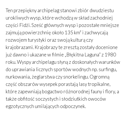
Ten przepiękny archipelag stanowi zbiór dwudziestu
urokliwych wysp, które wchodzą w skład zachodniej
części Fidżi. Sześć głównych wysp i pozostałe mniejsze
zajmują powierzchnię około 135 km² i zachwycają
rozwojem turystyki oraz swoją kulturą czy
krajobrazami. Krajobrazy te zresztą zostały docenione
już dawno i ukazane w filmie „Błękitna Laguna” z 1980
roku. Wyspy archipelagu słyną z doskonałych warunków
do uprawiania licznych sportów wodnych np. surfingu,
nurkowania, żeglarstwa czy snorkelingu. Ogromną
część obszarów wysepek porastają lasy tropikalne,
które zapewniają bogactwo różnorodnej fauny i flory, a
także obfitość soczystych i słodziutkich owoców
egzotycznych umilających odpoczynek.
Leaflet
|
©
OpenStreetMap
contributors, Tiles courtesy of
OSM France
+