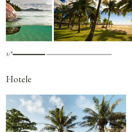
9
3
/
Hotele