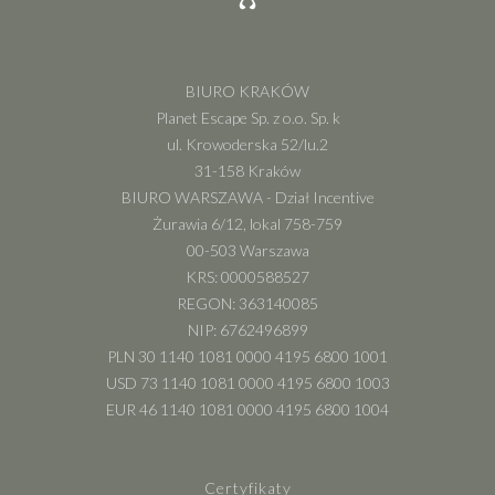
BIURO KRAKÓW
Planet Escape Sp. z o.o. Sp. k
ul. Krowoderska 52/lu.2
31-158 Kraków
BIURO WARSZAWA - Dział Incentive
Żurawia 6/12, lokal 758-759
00-503 Warszawa
KRS: 0000588527
REGON: 363140085
NIP: 6762496899
PLN 30 1140 1081 0000 4195 6800 1001
USD 73 1140 1081 0000 4195 6800 1003
EUR 46 1140 1081 0000 4195 6800 1004
Certyfikaty