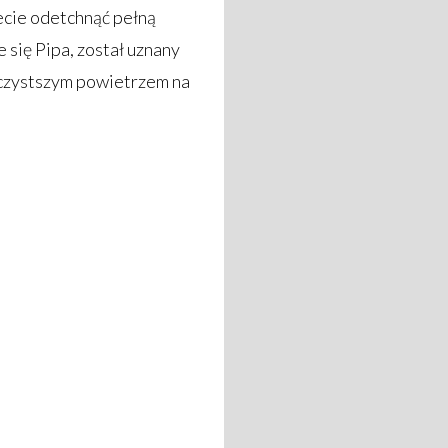
ecie odetchnąć pełną
 się Pipa, został uznany
jczystszym powietrzem na