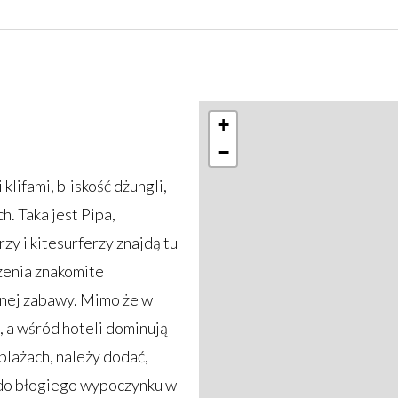
+
−
lifami, bliskość dżungli,
h. Taka jest Pipa,
rzy i kitesurferzy znajdą tu
zenia znakomite
nnej zabawy. Mimo że w
, a wśród hoteli dominują
lażach, należy dodać,
c do błogiego wypoczynku w