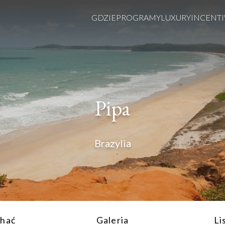
GDZIE
PROGRAMY
LUXURY
INCENTI
Pipa
Brazylia
chać
Galeria
Li