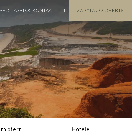
VE
O NAS
BLOG
KONTAKT
ZAPYTAJ O OFERTĘ
EN
sta ofert
Hotele