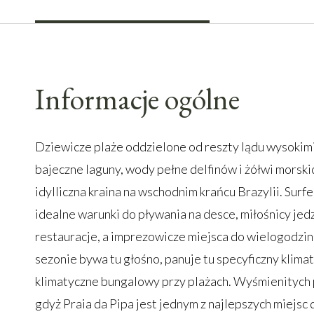
Informacje ogólne
Dziewicze plaże oddzielone od reszty lądu wysokimi k
bajeczne laguny, wody pełne delfinów i żółwi morskic
idylliczna kraina na wschodnim krańcu Brazylii. Surfe
idealne warunki do pływania na desce, miłośnicy jed
restauracje, a imprezowicze miejsca do wielogodzi
sezonie bywa tu głośno, panuje tu specyficzny klimat
klimatyczne bungalowy przy plażach. Wyśmienitych p
gdyż Praia da Pipa jest jednym z najlepszych miejs