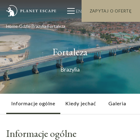
EN
ZAPYTAJ O OFERTĘ
Home
Gdzie
Brazylia
Fortaleza
Fortaleza
Brazylia
Informacje ogólne
Kiedy jechać
Galeria
Informacje ogólne