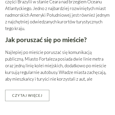
części Brazylii w stanie Ceara nad brzegiem Oceanu
Atlantyckiego. Jedno z najbardziej rozwiniętych miast
nadmorskich Ameryki Południowej jest również jednym
z najchętniej odwiedzanych kurortów turystycznych
tego kraju.
Jak poruszać się po mieście?
Najlepiej po mieście poruszać się komunikacją
publiczną. Miasto Fortaleza posiada dwie linie metra
oraz jedną linię kolei miejskich, dodatkowo po mieście
kursują regularnie autobusy. Władze miasta zachęcają,
aby mieszkańcy i turyści nie korzystali z aut, ale
poruszali się po nim wykorzystując wypożyczalnie
rowerów, lub pieszo. Podróżowanie autem po
CZYTAJ WIĘCEJ
Fortalezie może być także uciążliwe ze względu na
Leaflet
|
©
OpenStreetMap
contributors, Tiles courtesy of
OSM France
wąskie uliczki oraz niezadowalającą jakość dróg.
+