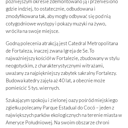
późniejszym okresie zdemontowano ją i przeniesiono
gdzie indziej, to ostatecznie, odbudowana i
zmodyfikowana tak, aby mogły odbywać się pod nią
cotygodniowe występy i pokazy muzyki na żywo,
wróciła na swoje miejsce.
Godną polecenia atrakcją jest Catedral Metropolitana
de Fortaleza, inaczej zwana Igreja de Se. To
najważniejszy kościół w Fortalezie, zbudowany w stylu
neogotyckim, z charakterystycznymi witrażami,
uważany za najpiękniejszy zabytek sakralny Fortalezy.
Budowa katedry zajęła aż 40 lat, a obecnie może
pomieścić 5 tys. wiernych.
Szukającym spokoju i zielonej oazy pośród miejskiego
zgiełku polecamy Parque Estadual do Cocó – jeden z
największych parków ekologicznych na terenie miasta w
Ameryce Południowej. Na swoim obszarze chroni