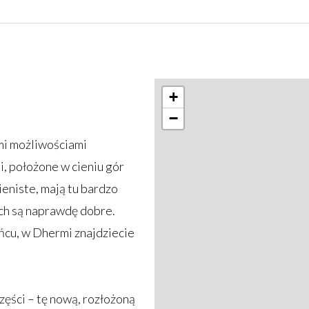
+
−
ymi możliwościami
i, położone w cieniu gór
ieniste, mają tu bardzo
ch są naprawdę dobre.
ńcu, w Dhermi znajdziecie
części – tę nową, rozłożoną