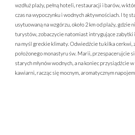
wzdłuż plaży, pełną hoteli, restauracji i barów, w kt
czas na wypoczynku i wodnych aktywnościach. I tę st
usytuowaną na wzgórzu, około 2 km od plaży, gdzie n
turystów, zobaczycie natomiast intrygujące zabytk
na myśl greckie klimaty. Odwiedźcie tu kilka cerkwi, 
położonego monastyru św. Marii, przespacerujcie s
starych młynów wodnych, a na koniec przysiądźcie w 
kawiarni, racząc się mocnym, aromatycznym napojem