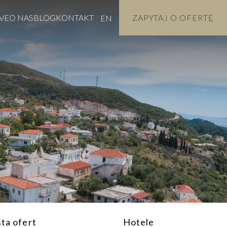
VE
O NAS
BLOG
KONTAKT
ZAPYTAJ O OFERTĘ
EN
sta ofert
Hotele