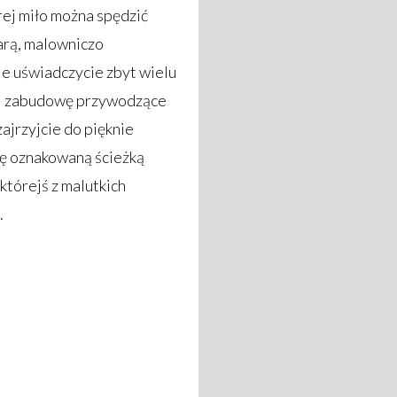
órej miło można spędzić
arą, malowniczo
ie uświadczycie zbyt wielu
i i zabudowę przywodzące
zajrzyjcie do pięknie
ię oznakowaną ścieżką
którejś z malutkich
.