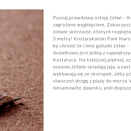
Poznaj prawdziwą ostoję żółwi – Ko
zagrożone wyginięciem. Zobaczysz t
żółwie skórzaste, których rozpię
3 metry! Kostarykański Park Naro
by chronić te i inne gatunki żółwi –
dodatkowo jest jedną z największ
Kostaryce. Na tutejszej pięknej, 
sezonie żółwie składają jaja, a na
wykluwają się ze skorupek, żeby pó
stworzeń drogę z plaży do morza
niesamowite zjawisko, jeśli dopisz