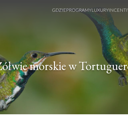
GDZIE
PROGRAMY
LUXURY
INCENTI
Żółwie morskie w Tortuguer