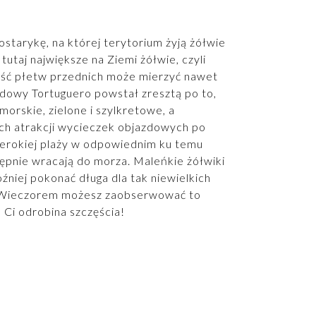
starykę, na której terytorium żyją żółwie
utaj największe na Ziemi żółwie, czyli
tość płetw przednich może mierzyć nawet
dowy Tortuguero powstał zresztą po to,
 morskie, zielone i szylkretowe, a
ych atrakcji wycieczek objazdowych po
szerokiej plaży w odpowiednim ku temu
stępnie wracają do morza. Maleńkie żółwiki
źniej pokonać długa dla tak niewielkich
. Wieczorem możesz zaobserwować to
e Ci odrobina szczęścia!