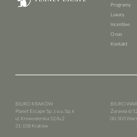
Programy
Luxury
Incentive
O nas
Kontakt
BIURO KRAKÓW
BIURO WARS
Planet Escape Sp. z o.o. Sp. k
Żurawia 6/12
ul. Krowoderska 52/lu.2
00-503 War
31-158 Kraków