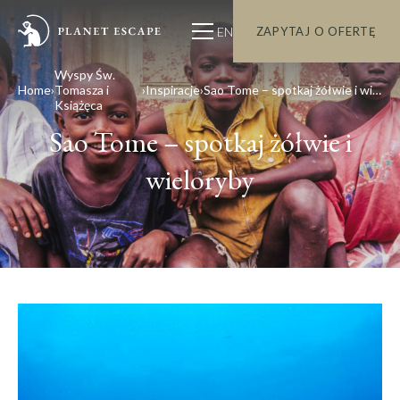
EN
ZAPYTAJ O OFERTĘ
Wyspy Św.
Home
Tomasza i
Inspiracje
Sao Tome – spotkaj żółwie i wieloryby
Książęca
Sao Tome – spotkaj żółwie i
wieloryby