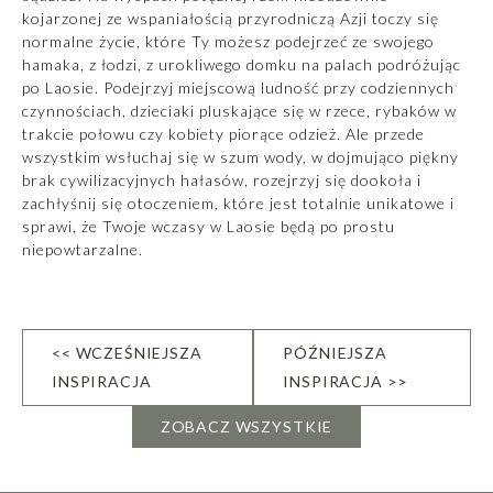
kojarzonej ze wspaniałością przyrodniczą Azji toczy się
normalne życie, które Ty możesz podejrzeć ze swojego
hamaka, z łodzi, z urokliwego domku na palach podróżując
po Laosie. Podejrzyj miejscową ludność przy codziennych
czynnościach, dzieciaki pluskające się w rzece, rybaków w
trakcie połowu czy kobiety piorące odzież. Ale przede
wszystkim wsłuchaj się w szum wody, w dojmująco piękny
brak cywilizacyjnych hałasów, rozejrzyj się dookoła i
zachłyśnij się otoczeniem, które jest totalnie unikatowe i
sprawi, że Twoje wczasy w Laosie będą po prostu
niepowtarzalne.
<< WCZEŚNIEJSZA
PÓŹNIEJSZA
INSPIRACJA
INSPIRACJA >>
ZOBACZ WSZYSTKIE