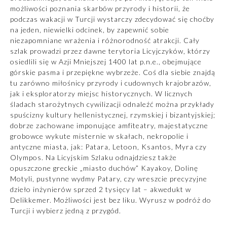
możliwości poznania skarbów przyrody i historii, że
podczas wakacji w Turcji wystarczy zdecydować się choćby
na jeden, niewielki odcinek, by zapewnić sobie
niezapomniane wrażenia i różnorodność atrakcji. Cały
szlak prowadzi przez dawne terytoria Licyjczyków, którzy
osiedlili się w Azji Mniejszej 1400 lat p.n.e., obejmujące
górskie pasma i przepiękne wybrzeże. Coś dla siebie znajdą
tu zarówno miłośnicy przyrody i cudownych krajobrazów,
jak i eksploratorzy miejsc historycznych. W licznych
śladach starożytnych cywilizacji odnaleźć można przykłady
spuścizny kultury hellenistycznej, rzymskiej i bizantyjskiej;
dobrze zachowane imponujące amfiteatry, majestatyczne
grobowce wykute misternie w skałach, nekropolie i
antyczne miasta, jak: Patara, Letoon, Ksantos, Myra czy
Olympos. Na Licyjskim Szlaku odnajdziesz także
opuszczone greckie „miasto duchów” Kayakoy, Dolinę
Motyli, pustynne wydmy Patary, czy wreszcie precyzyjne
dzieło inżynierów sprzed 2 tysięcy lat – akwedukt w
Delikkemer. Możliwości jest bez liku. Wyrusz w podróż do
Turcji i wybierz jedną z przygód.