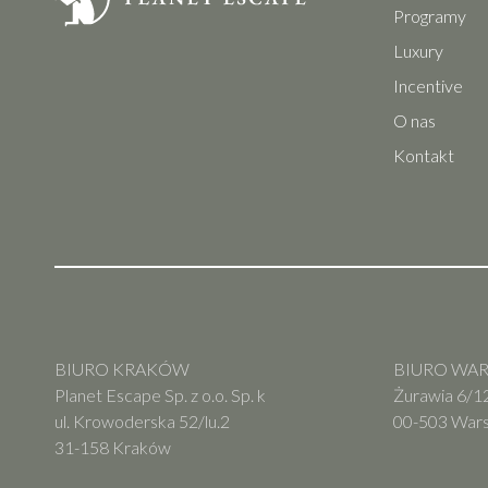
Programy
Luxury
Incentive
O nas
Kontakt
BIURO KRAKÓW
BIURO WARS
Planet Escape Sp. z o.o. Sp. k
Żurawia 6/12
ul. Krowoderska 52/lu.2
00-503 War
31-158 Kraków