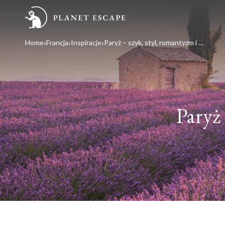
Home
Francja
Inspiracje
Paryż – szyk, styl, romantyzm i rozmach
Paryż