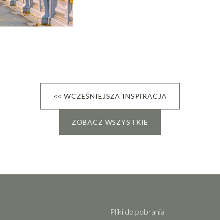
<< WCZEŚNIEJSZA INSPIRACJA
ZOBACZ WSZYSTKIE
Pliki do pobrania