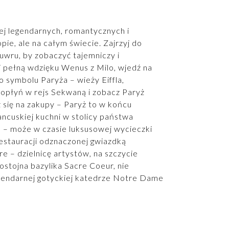
iej legendarnych, romantycznych i
pie, ale na całym świecie. Zajrzyj do
wru, by zobaczyć tajemniczy i
 pełną wdzięku Wenus z Milo, wjedź na
 symbolu Paryża – wieży Eiffla,
 popłyń w rejs Sekwaną i zobacz Paryż
 się na zakupy – Paryż to w końcu
ancuskiej kuchni w stolicy państwa
 – może w czasie luksusowej wycieczki
 restauracji odznaczonej gwiazdką
 – dzielnicę artystów, na szczycie
dostojna bazylika Sacre Coeur, nie
egendarnej gotyckiej katedrze Notre Dame