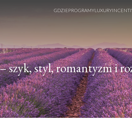
GDZIE
PROGRAMY
LUXURY
INCENTI
 – szyk, styl, romantyzm i r