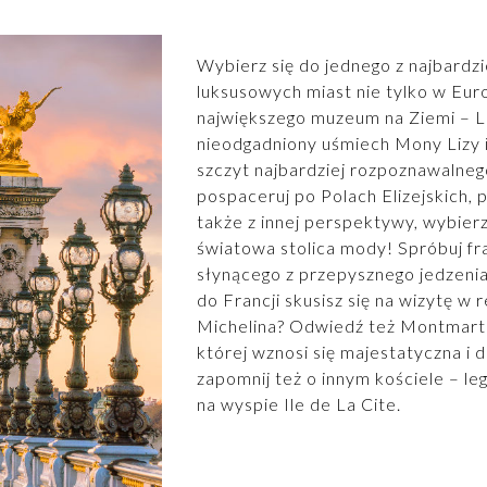
Wybierz się do jednego z najbardz
luksusowych miast nie tylko w Euro
największego muzeum na Ziemi – Lu
nieodgadniony uśmiech Mony Lizy i
szczyt najbardziej rozpoznawalnego
pospaceruj po Polach Elizejskich,
także z innej perspektywy, wybierz
światowa stolica mody! Spróbuj fr
słynącego z przepysznego jedzenia
do Francji skusisz się na wizytę w
Michelina? Odwiedź też Montmartre
której wznosi się majestatyczna i 
zapomnij też o innym kościele – l
na wyspie Ile de La Cite.