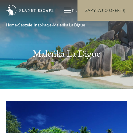
EN
ZAPYTAJ O OFERTĘ
Home
Seszele
Inspiracje
Maleńka La Digue
Maleńka La Digue