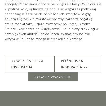
specjały. Może masz ochotę na burgera z lamy? Wybierz się
w podróż kolejką linową na pobliskie wzgórza i podziwiaj
panoramę miasta na tle ośnieżonych szczytów. A gdy
znudzą Cię zwykłe miastowe sprawy, zaraz za rogatką
czeka moc atrakcji: zjazd rowerowy po krętej Drodze
Śmierci, wycieczka po Księżycowej Dolinie czy trekkingi w
przepięknych andyjskich dolinach. Wakacje w Boliwii i
wizyta w La Paz to mnogość atrakcji dla każdego!
<< WCZEŚNIEJSZA
PÓŹNIEJSZA
INSPIRACJA
INSPIRACJA >>
ZOBACZ WSZYSTKIE