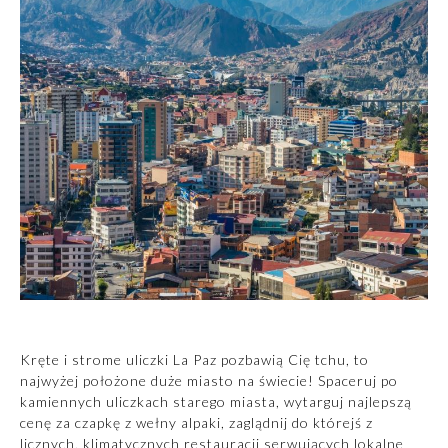
Kręte i strome uliczki La Paz pozbawią Cię tchu, to
najwyżej położone duże miasto na świecie! Spaceruj po
kamiennych uliczkach starego miasta, wytarguj najlepszą
cenę za czapkę z wełny alpaki, zaglądnij do którejś z
licznych, klimatycznych restauracji serwujących lokalne