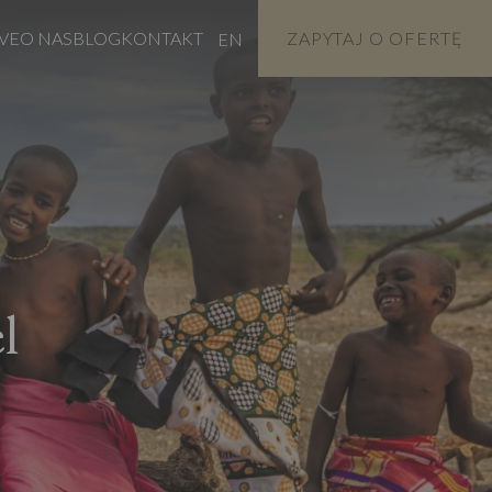
VE
O NAS
BLOG
KONTAKT
ZAPYTAJ O OFERTĘ
EN
l