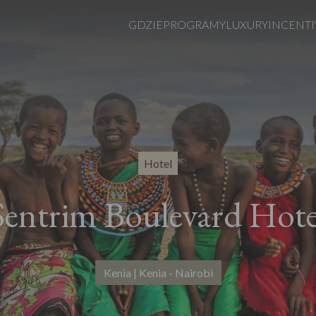
GDZIE
PROGRAMY
LUXURY
INCENTI
Hotel
Sentrim Boulevard Hote
Kenia | Kenia - Nairobi