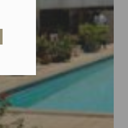
eduled call
elefonu w formacie E164