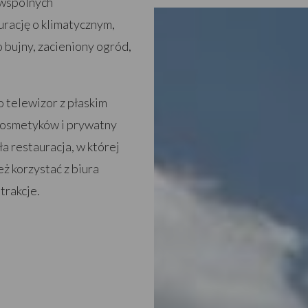
 wspólnych
urację o klimatycznym,
 bujny, zacieniony ogród,
 telewizor z płaskim
kosmetyków i prywatny
a restauracja, w której
ż korzystać z biura
trakcje.