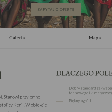
ZAPYTAJ O OFERTĘ
Galeria
Mapa
l
DLACZEGO POL
Dobry standard zakwater
tenisowego i klimatyczne
i. Stanowi przyjemne
Piękny ogród
tolicy Kenii. W obiekcie