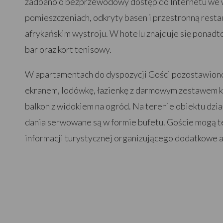
zadbano o bezprzewodowy dostęp do Internetu we
pomieszczeniach, odkryty basen i przestronną resta
afrykańskim wystroju. W hotelu znajduje się ponadto
bar oraz kort tenisowy.
W apartamentach do dyspozycji Gości pozostawiono
ekranem, lodówkę, łazienkę z darmowym zestawem 
balkon z widokiem na ogród. Na terenie obiektu dział
dania serwowane są w formie bufetu. Goście mogą te
informacji turystycznej organizującego dodatkowe a