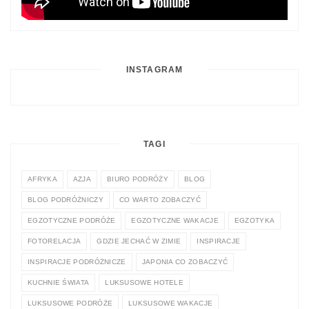
INSTAGRAM
TAGI
AFRYKA
AZJA
BIURO PODRÓŻY
BLOG
BLOG PODRÓŻNICZY
CO WARTO ZOBACZYĆ
EGZOTYCZNE PODRÓŻE
EGZOTYCZNE WAKACJE
EGZOTYKA
FOTORELACJA
GDZIE JECHAĆ W ZIMIE
INSPIRACJE
INSPIRACJE PODRÓŻNICZE
JAPONIA CO ZOBACZYĆ
KUCHNIE ŚWIATA
LUKSUSOWE HOTELE
LUKSUSOWE PODRÓŻE
LUKSUSOWE WAKACJE