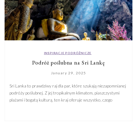
INSPIRACJE PODRÓŻNICZE
Podróż poślubna na Sri Lankę
January 29, 2025
Sri Lanka to prawdziwy raj dla par, które szukają niezapomnianej
podróży poślubnej. Z jej tropikalnym klimatem, piaszczystymi
plażami i bogatą kulturą, ten kraj oferuje wszystko, czego
potrzebujecie, by stworzyć wspomnienia na całe życie.
Wspaniałe miejsca, wyjątkowa gościnność, a do tego
zdumiewająca różnorodność atrakcji na Sri Lance, to idealny
wybór na romantyczną podróż. Możecie ją rozpocząć od […]