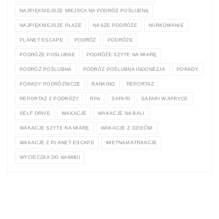
NAJPIĘKNIEJSZE MIEJSCA NA PODRÓŻ POŚLUBNĄ
NAJPIĘKNIEJSZE PLAŻE
NASZE PODRÓŻE
NURKOWANIE
PLANET ESCAPE
PODRÓŻ
PODRÓŻE
PODRÓŻE POŚLUBNE
PODRÓŻE SZYTE NA MIARĘ
PODRÓŻ POŚLUBNA
PODRÓŻ POŚLUBNA INDONEZJA
PORADY
PORADY PODRÓŻNICZE
RANKING
REPORTAŻ
REPORTAŻ Z PODRÓŻY
RPA
SAFARI
SAFARI W AFRYCE
SELF DRIVE
WAKACJE
WAKACJE NA BALI
WAKACJE SZYTE NA MIARĘ
WAKACJE Z DZIEĆMI
WAKACJE Z PLANET ESCAPE
WIETNAM ATRAKCJE
WYCIECZKA DO NAMIBII