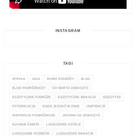
INSTAGRAM
TAGI
AFRYKA
AZJA
BIURO PODRÓŻY
BLOG
BLOG PODRÓŻNICZY
CO WARTO ZOBACZYĆ
EGZOTYCZNE PODRÓŻE
EGZOTYCZNE WAKACJE
EGZOTYKA
FOTORELACJA
GDZIE JECHAĆ W ZIMIE
INSPIRACJE
INSPIRACJE PODRÓŻNICZE
JAPONIA CO ZOBACZYĆ
KUCHNIE ŚWIATA
LUKSUSOWE HOTELE
LUKSUSOWE PODRÓŻE
LUKSUSOWE WAKACJE