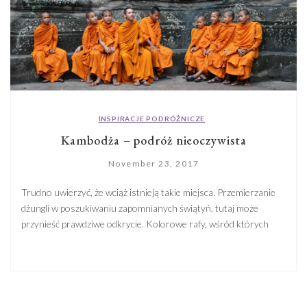
INSPIRACJE PODRÓŻNICZE
Kambodża – podróż nieoczywista
November 23, 2017
Trudno uwierzyć, że wciąż istnieją takie miejsca. Przemierzanie
dżungli w poszukiwaniu zapomnianych świątyń, tutaj może
przynieść prawdziwe odkrycie. Kolorowe rafy, wśród których
można nurkować wprost z plaży, zachęcają, by wskoczyć do
wody. Tropikalne wysepki, na których ludzie żyją tylko w kilku
wioskach, zapraszają do beztroskiego wypoczynku. Kambodża
nie jest oczywistym kierunkiem wybieranym na wakacje. Ten […]