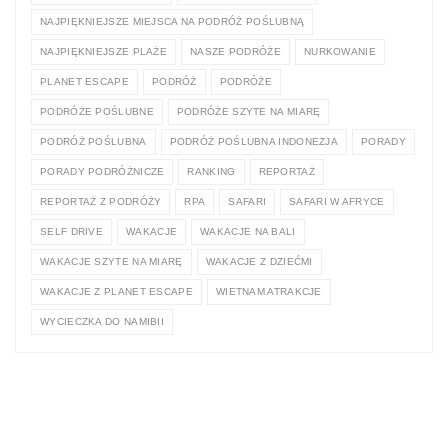
NAJPIĘKNIEJSZE MIEJSCA NA PODRÓŻ POŚLUBNĄ
NAJPIĘKNIEJSZE PLAŻE
NASZE PODRÓŻE
NURKOWANIE
PLANET ESCAPE
PODRÓŻ
PODRÓŻE
PODRÓŻE POŚLUBNE
PODRÓŻE SZYTE NA MIARĘ
PODRÓŻ POŚLUBNA
PODRÓŻ POŚLUBNA INDONEZJA
PORADY
PORADY PODRÓŻNICZE
RANKING
REPORTAŻ
REPORTAŻ Z PODRÓŻY
RPA
SAFARI
SAFARI W AFRYCE
SELF DRIVE
WAKACJE
WAKACJE NA BALI
WAKACJE SZYTE NA MIARĘ
WAKACJE Z DZIEĆMI
WAKACJE Z PLANET ESCAPE
WIETNAM ATRAKCJE
WYCIECZKA DO NAMIBII