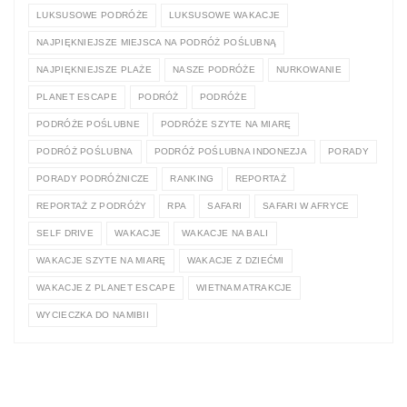
LUKSUSOWE PODRÓŻE
LUKSUSOWE WAKACJE
NAJPIĘKNIEJSZE MIEJSCA NA PODRÓŻ POŚLUBNĄ
NAJPIĘKNIEJSZE PLAŻE
NASZE PODRÓŻE
NURKOWANIE
PLANET ESCAPE
PODRÓŻ
PODRÓŻE
PODRÓŻE POŚLUBNE
PODRÓŻE SZYTE NA MIARĘ
PODRÓŻ POŚLUBNA
PODRÓŻ POŚLUBNA INDONEZJA
PORADY
PORADY PODRÓŻNICZE
RANKING
REPORTAŻ
REPORTAŻ Z PODRÓŻY
RPA
SAFARI
SAFARI W AFRYCE
SELF DRIVE
WAKACJE
WAKACJE NA BALI
WAKACJE SZYTE NA MIARĘ
WAKACJE Z DZIEĆMI
WAKACJE Z PLANET ESCAPE
WIETNAM ATRAKCJE
WYCIECZKA DO NAMIBII