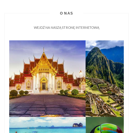
czerpiąc z głęboko […]
O NAS
WEJDŹ NA NASZĄ STRONĘ INTERNETOWĄ