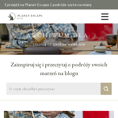
przejdź na Planet Escape | podróże szyte na miarę
ARCHIWUM DLA:
japonia co zjeść na wyjeździe
Zainspiruj się i przeczytaj o podróży swoich
marzeń na blogu