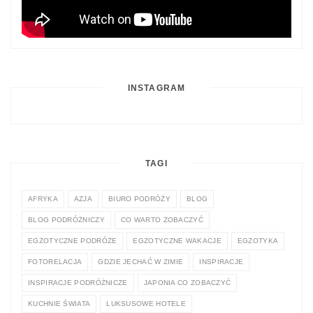
INSTAGRAM
TAGI
AFRYKA
AZJA
BIURO PODRÓŻY
BLOG
BLOG PODRÓŻNICZY
CO WARTO ZOBACZYĆ
EGZOTYCZNE PODRÓŻE
EGZOTYCZNE WAKACJE
EGZOTYKA
FOTORELACJA
GDZIE JECHAĆ W ZIMIE
INSPIRACJE
INSPIRACJE PODRÓŻNICZE
JAPONIA CO ZOBACZYĆ
KUCHNIE ŚWIATA
LUKSUSOWE HOTELE