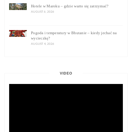
Hotele w Maroku – gdzie warto się zatrzymać?
AUGUST 6, 2026
Pogoda i temperatury w Bhutanie – kiedy jechać na
wycieczkę?
AUGUST 4, 2026
VIDEO