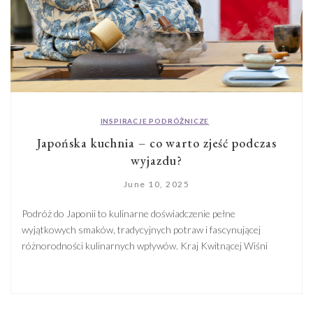
INSPIRACJE PODRÓŻNICZE
Japońska kuchnia – co warto zjeść podczas
wyjazdu?
June 10, 2025
Podróż do Japonii to kulinarne doświadczenie pełne
wyjątkowych smaków, tradycyjnych potraw i fascynującej
różnorodności kulinarnych wpływów. Kraj Kwitnącej Wiśni
znany jest nie tylko ze swojej bogatej historii i pięknych
krajobrazów, ale także jako mekka dla miłośników jedzenia.
Japońska kuchnia, ceniona za swoją delikatność, precyzję i
harmonię smaków, staje się nieodłączną częścią podróży,