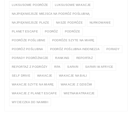
LUKSUSOWE PODRÓŻE
LUKSUSOWE WAKACJE
NAJPIĘKNIEJSZE MIEJSCA NA PODRÓŻ POŚLUBNĄ
NAJPIĘKNIEJSZE PLAŻE
NASZE PODRÓŻE
NURKOWANIE
PLANET ESCAPE
PODRÓŻ
PODRÓŻE
PODRÓŻE POŚLUBNE
PODRÓŻE SZYTE NA MIARĘ
PODRÓŻ POŚLUBNA
PODRÓŻ POŚLUBNA INDONEZJA
PORADY
PORADY PODRÓŻNICZE
RANKING
REPORTAŻ
REPORTAŻ Z PODRÓŻY
RPA
SAFARI
SAFARI W AFRYCE
SELF DRIVE
WAKACJE
WAKACJE NA BALI
WAKACJE SZYTE NA MIARĘ
WAKACJE Z DZIEĆMI
WAKACJE Z PLANET ESCAPE
WIETNAM ATRAKCJE
WYCIECZKA DO NAMIBII