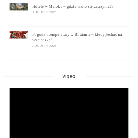
Hotele w Maroku – gdzie warto się zatrzymać?
AUGUST 6, 2026
Pogoda i temperatury w Bhutanie – kiedy jechać na
wycieczkę?
AUGUST 4, 2026
VIDEO