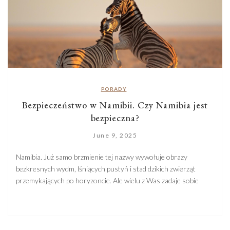
PORADY
Bezpieczeństwo w Namibii. Czy Namibia jest
bezpieczna?
June 9, 2025
Namibia. Już samo brzmienie tej nazwy wywołuje obrazy
bezkresnych wydm, lśniących pustyń i stad dzikich zwierząt
przemykających po horyzoncie. Ale wielu z Was zadaje sobie
pytanie: czy Namibia jest bezpieczna? I tu dobra wiadomość – tak!
Szczególnie jeśli wybierzecie sprawdzone miejsca, dobrze
przygotowane na turystów, z odpowiednią infrastrukturą,
ochroną przyrody i lokalnym wsparciem. I choć […]