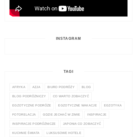
INSTAGRAM
TAGI
AFRYKA
AZJA
BIURO PODRÓŻY
BLOG
BLOG PODRÓŻNICZY
CO WARTO ZOBACZYĆ
EGZOTYCZNE PODRÓŻE
EGZOTYCZNE WAKACJE
EGZOTYKA
FOTORELACJA
GDZIE JECHAĆ W ZIMIE
INSPIRACJE
INSPIRACJE PODRÓŻNICZE
JAPONIA CO ZOBACZYĆ
KUCHNIE ŚWIATA
LUKSUSOWE HOTELE