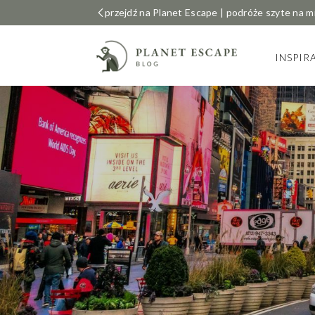
przejdź na Planet Escape | podróże szyte na m
INSPIR