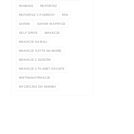
RANKING
REPORTAŻ
REPORTAŻ Z PODRÓŻY
RPA
SAFARI
SAFARI W AFRYCE
SELF DRIVE
WAKACJE
WAKACJE NA BALI
WAKACJE SZYTE NA MIARĘ
WAKACJE Z DZIEĆMI
WAKACJE Z PLANET ESCAPE
WIETNAM ATRAKCJE
WYCIECZKA DO NAMIBII