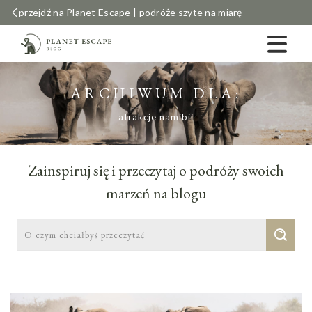
przejdź na Planet Escape | podróże szyte na miarę
ARCHIWUM DLA:
atrakcje namibii
Zainspiruj się i przeczytaj o podróży swoich
marzeń na blogu