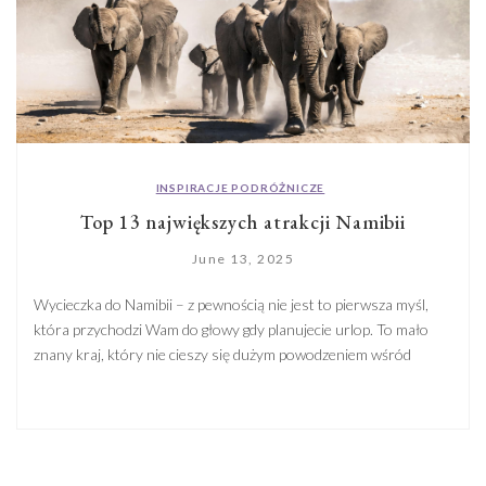
INSPIRACJE PODRÓŻNICZE
Top 13 największych atrakcji Namibii
June 13, 2025
Wycieczka do Namibii – z pewnością nie jest to pierwsza myśl,
która przychodzi Wam do głowy gdy planujecie urlop. To mało
znany kraj, który nie cieszy się dużym powodzeniem wśród
miłośników podróży, chociaż do zaoferowania ma naprawdę
sporo. Jego reputacja wakacyjnej destynacji cierpi głównie z
powodu braku rajskich plaż – i to prawda, w Namibii […]