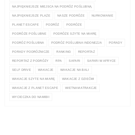
NAJPIĘKNIEJSZE MIEJSCA NA PODRÓŻ POŚLUBNĄ
NAJPIĘKNIEJSZE PLAŻE
NASZE PODRÓŻE
NURKOWANIE
PLANET ESCAPE
PODRÓŻ
PODRÓŻE
PODRÓŻE POŚLUBNE
PODRÓŻE SZYTE NA MIARĘ
PODRÓŻ POŚLUBNA
PODRÓŻ POŚLUBNA INDONEZJA
PORADY
PORADY PODRÓŻNICZE
RANKING
REPORTAŻ
REPORTAŻ Z PODRÓŻY
RPA
SAFARI
SAFARI W AFRYCE
SELF DRIVE
WAKACJE
WAKACJE NA BALI
WAKACJE SZYTE NA MIARĘ
WAKACJE Z DZIEĆMI
WAKACJE Z PLANET ESCAPE
WIETNAM ATRAKCJE
WYCIECZKA DO NAMIBII