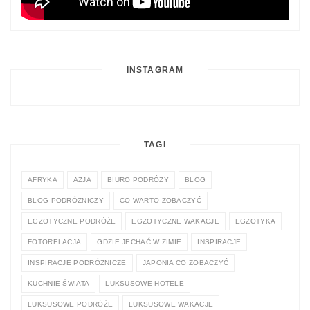
INSTAGRAM
TAGI
AFRYKA
AZJA
BIURO PODRÓŻY
BLOG
BLOG PODRÓŻNICZY
CO WARTO ZOBACZYĆ
EGZOTYCZNE PODRÓŻE
EGZOTYCZNE WAKACJE
EGZOTYKA
FOTORELACJA
GDZIE JECHAĆ W ZIMIE
INSPIRACJE
INSPIRACJE PODRÓŻNICZE
JAPONIA CO ZOBACZYĆ
KUCHNIE ŚWIATA
LUKSUSOWE HOTELE
LUKSUSOWE PODRÓŻE
LUKSUSOWE WAKACJE