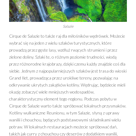
Salazie
Cirque de Salazie to także raj dla miłośników wędrówek. Możecie
wybrać się na jeden z wielu szlaków turystycznych, które
prowadzą przez gęste lasy, wzdłuż rwących strumieni i przez
zielone doliny. Szlaki te, o różnym poziomie trudności, wiodą
przez różnorodne krajobrazy, dzięki czemu każdy znajdzie coś dla
siebie. Jednym z najpopularniejszych szlaków jest trasa do wioski
Grand Ilet, prowadząca przez urokliwe tereny, pozwalając na
odkrywanie ukrytych zakątków kotliny. Wędrując, będziecie mieli
okazję zobaczyć wiele mniejszych wodospadów,
charakterystyczny element tego regionu. Podczas pobytu w
Cirque de Salazie warto także spróbować lokalnych przysmaków.
Kotliny wulkaniczne Reunionu, w tym Salazie, słyną z uprawy
wanilii i chouchou, będących podstawowymi składnikami wielu
potraw. W lokalnych restauracjach możecie spróbować dań,
takich jak curry z chouchou czy deserów z dodatkiem wanilii,