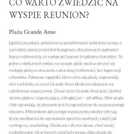
CO WARTO ZWIEDZIĆ NA
WYSPIE REUNION?
Plaża Grande Anse
Egzotyczna plaża, położona na południowym wybrzeżu wyspy, o
szerokiej i piaszczystej linii brzegowej, otoczona jest palmami i
bujną roślinnością, co nadaje jej typowo tropikalny charakter. To
jedno z nielicznych miejsc na wyspie, gdzie można cieszyć się
rozległą plażą w otoczeniu naturalnej roślinności, bez ingerencji
człowieka. Palmowe zagajniki, które otaczają plażę, zapewniają
cień i ochłodę, co czyni Grande Anse idealnym miejscem na
całodniowy wypoczynek. Ocean przy Grande Anse jest z jednej
strony piękny i zapraszający, z drugiej zaś – zdradliwy. Silne prądy
i fale sprawiają, że pływanie jest tu ograniczone do wyznaczonego
obszaru. Miłośnikom aktywnego wypoczynku okolice oferują
liczne możliwości do uprawiania sportów wodnych, takich jak
surfing czy snorkeling. Okoliczne rafy koralowe, choć mniej
rozbudowane niż w innych częściach wyspy, dają okazję do