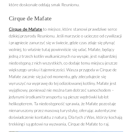
które doskonale oddają smak Reunionu.
Cirque de Mafate
Cirque de Mafate
to miejsce, które stanowi prawdziwe serce
dzikiej przyrody Reunionu. Jeśli marzycie o ucieczce od cywilizacji
i pragniecie zanurzyć się w świecie, gdzie czas zdaje się płynąć
wolniej, to właśnie tutaj powinniście się udać. Mafate, będący
jedną z trzech kotlin wulkanicznych na wyspie, jest najbardziej
niedostępną z nich wszystkich, co dodaje temu miejscu jeszcze
większego uroku i tajemniczości. Wasza przygoda w Cirque de
Mafate zacznie się już od momentu, gdy zdecydujecie się
wyruszyć na wyprawę do tej odizolowanej kotliny. Mafate jest
wyjątkowy, ponieważ nie można tam dotrzeć samochodem –
jedynymi środkami transportu są piesze wędrówki lub lot
helikopterem. Ta niedostępność sprawia, że Mafate pozostaje
nienaruszony przez masową turystykę, oferując autentyczne
doświadczenie kontaktu z naturą. Dla tych z Was, którzy kochają
trekking i są gotowi na wyzwania, Cirque de Mafate to raj.