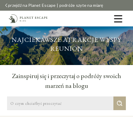
przejdź na Planet Escape | podróże szyte na miarę
NAJCIEKAWSZE ATRAKCJE WYSPY
REUNION
Zainspiruj się i przeczytaj o podróży swoich
marzeń na blogu