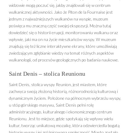
widzowie mogą poczuć się, jakby znajdowali się w centrum
wulkanicznej aktywności. Jako że Piton de la Fournaise jest
jednym z najważniejszych wulkanów na wyspie, muzeum
poświęca mu znaczną część swojej ekspozycji. Można tutaj
dowiedzieć się o historii erupcji, monitorowaniu wulkanu oraz
wpływie, jaki ma on na życie mieszkańców wyspy. W muzeum
znajdują się też liczne interaktywne ekrany, które umożliwiają
zwiedzającym zgłębianie wiedzy na temat różnych aspektów
wulkanologii, od procesów geologicznych po badania naukowe.
Saint Denis – stolica Reunionu
Saint Denis, stolica wyspy Reunion, jest miastem, które
zachwyca swoją złożoną historią, różnorodnością kulturową i
dynamicznym życiem. Położone na północnym wybrzeżu wyspy,
u stóp górskiego masywu, Saint Denis pełni rolę
administracyjnego, kulturalnego i ekonomicznego centrum
Reunionu. Jest to miejsce, gdzie spotykają się wpływy wielu
kultur, tworząc unikatową mozaikę, która odzwierciedla bogatą
historię wyspy i jej zróżnicowaną społeczność. Miasto zostało