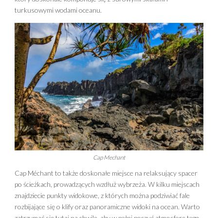
turkusowymi wodami oceanu.
Cap Mechant
Cap Méchant to także doskonałe miejsce na relaksujący spacer
po ścieżkach, prowadzących wzdłuż wybrzeża. W kilku miejscach
znajdziecie punkty widokowe, z których można podziwiać fale
rozbijające się o klify oraz panoramiczne widoki na ocean. Warto
zatrzymać się tutaj na chwilę, aby w pełni poczuć atmosferę tego