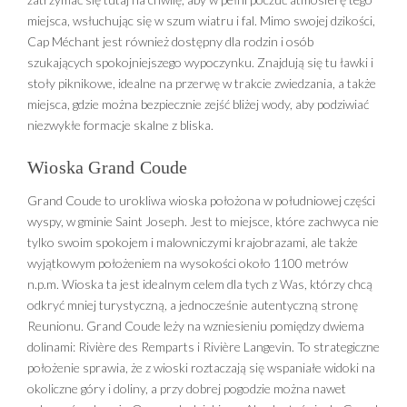
miejsca, wsłuchując się w szum wiatru i fal. Mimo swojej dzikości,
Cap Méchant jest również dostępny dla rodzin i osób
szukających spokojniejszego wypoczynku. Znajdują się tu ławki i
stoły piknikowe, idealne na przerwę w trakcie zwiedzania, a także
miejsca, gdzie można bezpiecznie zejść bliżej wody, aby podziwiać
niezwykłe formacje skalne z bliska.
Wioska Grand Coude
Grand Coude to urokliwa wioska położona w południowej części
wyspy, w gminie Saint Joseph. Jest to miejsce, które zachwyca nie
tylko swoim spokojem i malowniczymi krajobrazami, ale także
wyjątkowym położeniem na wysokości około 1100 metrów
n.p.m. Wioska ta jest idealnym celem dla tych z Was, którzy chcą
odkryć mniej turystyczną, a jednocześnie autentyczną stronę
Reunionu. Grand Coude leży na wzniesieniu pomiędzy dwiema
dolinami: Rivière des Remparts i Rivière Langevin. To strategiczne
położenie sprawia, że z wioski roztaczają się wspaniałe widoki na
okoliczne góry i doliny, a przy dobrej pogodzie można nawet