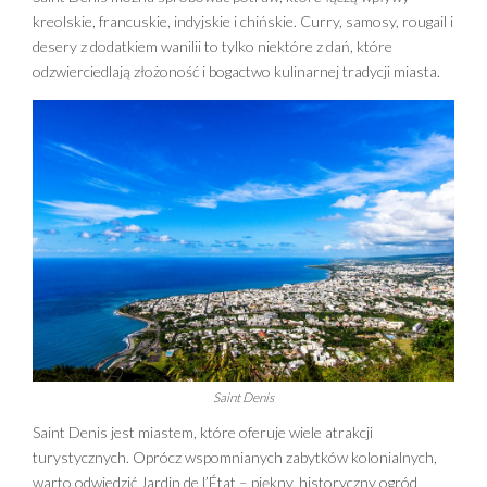
kreolskie, francuskie, indyjskie i chińskie. Curry, samosy, rougail i
desery z dodatkiem wanilii to tylko niektóre z dań, które
odzwierciedlają złożoność i bogactwo kulinarnej tradycji miasta.
Saint Denis
Saint Denis jest miastem, które oferuje wiele atrakcji
turystycznych. Oprócz wspomnianych zabytków kolonialnych,
warto odwiedzić Jardin de l’État – piękny, historyczny ogród