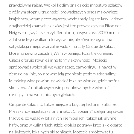
prawdziwym rajem. Wokół kotliny znajdziecie mnóstwo szlaków
o różnym stopniu trudności, prowadzących przez malownicze
krajobrazy, w tym przez wąwozy, wodospady i gęste lasy. Jednym
z najbardziej znanych szlaków jest ten prowadzący na Piton des
Neiges – najwyższy szczyt Reunionu, o wysokości 3070 m n.p.m.
Zdobycie tego wulkanu to wyzwanie, ale również ogromna
satysfakcja i niepowtarzalne widoki na cały Cirque de Cilaos,
które na pewno zapadną Wam w pamięć. Poza trekkingiem,
Cilaos oferuje również inne formy aktywności. Możecie
spróbować swoich sił we wspinaczce, canyoningu, a nawet w
zjeździe na linie, co z pewnością podniesie poziom adrenaliny.
Miłośnicy wina powinni odwiedzić lokalne winnice, gdzie można
skosztować unikatowych win produkowanych z winorośli
rosnących na wulkanicznych glebach.
Cirque de Cilaos to także miejsce o bogatej historii i kulturze.
Mieszkańcy miasteczka, znani jako „Cilaosiens”, pielęgnują swoje
tradycje, co widać w lokalnych rzemiosłach, takich jak słynne
hafty, oraz w kulinariach, gdzie królują potrawy kreolskie oparte
na świeżych, lokalnych składnikach. Możecie spróbować tu