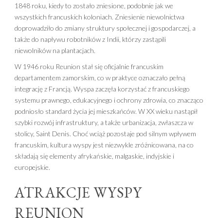
1848 roku, kiedy to zostało zniesione, podobnie jak we
wszystkich francuskich koloniach. Zniesienie niewolnictwa
doprowadziło do zmiany struktury społecznej i gospodarczej, a
także do napływu robotników z Indii, którzy zastąpili
niewolników na plantacjach.
W 1946 roku Reunion stał się oficjalnie francuskim
departamentem zamorskim, co w praktyce oznaczało pełną
integrację z Francją. Wyspa zaczęła korzystać z francuskiego
systemu prawnego, edukacyjnego i ochrony zdrowia, co znacząco
podniosło standard życia jej mieszkańców. W XX wieku nastąpił
szybki rozwój infrastruktury, a także urbanizacja, zwłaszcza w
stolicy, Saint Denis. Choć wciąż pozostaje pod silnym wpływem
francuskim, kultura wyspy jest niezwykle zróżnicowana, na co
składają się elementy afrykańskie, malgaskie, indyjskie i
europejskie.
ATRAKCJE WYSPY
REUNION