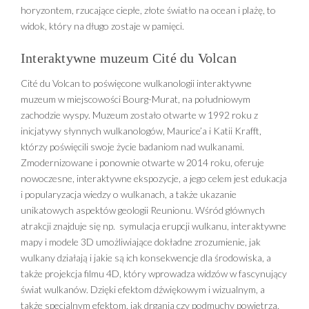
horyzontem, rzucające ciepłe, złote światło na ocean i plażę, to
widok, który na długo zostaje w pamięci.
Interaktywne muzeum Cité du Volcan
Cité du Volcan to poświęcone wulkanologii interaktywne
muzeum w miejscowości Bourg-Murat, na południowym
zachodzie wyspy. Muzeum zostało otwarte w 1992 roku z
inicjatywy słynnych wulkanologów, Maurice’a i Katii Krafft,
którzy poświęcili swoje życie badaniom nad wulkanami.
Zmodernizowane i ponownie otwarte w 2014 roku, oferuje
nowoczesne, interaktywne ekspozycje, a jego celem jest edukacja
i popularyzacja wiedzy o wulkanach, a także ukazanie
unikatowych aspektów geologii Reunionu. Wśród głównych
atrakcji znajduje się np. symulacja erupcji wulkanu, interaktywne
mapy i modele 3D umożliwiające dokładne zrozumienie, jak
wulkany działają i jakie są ich konsekwencje dla środowiska, a
także projekcja filmu 4D, który wprowadza widzów w fascynujący
świat wulkanów. Dzięki efektom dźwiękowym i wizualnym, a
także specjalnym efektom, jak drgania czy podmuchy powietrza,