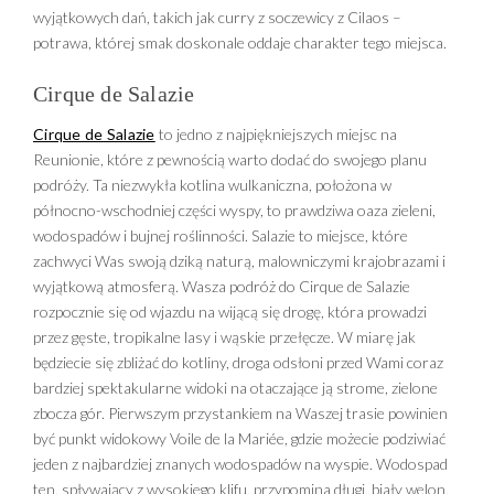
wyjątkowych dań, takich jak curry z soczewicy z Cilaos –
potrawa, której smak doskonale oddaje charakter tego miejsca.
Cirque de Salazie
Cirque de Salazie
to jedno z najpiękniejszych miejsc na
Reunionie, które z pewnością warto dodać do swojego planu
podróży. Ta niezwykła kotlina wulkaniczna, położona w
północno-wschodniej części wyspy, to prawdziwa oaza zieleni,
wodospadów i bujnej roślinności. Salazie to miejsce, które
zachwyci Was swoją dziką naturą, malowniczymi krajobrazami i
wyjątkową atmosferą. Wasza podróż do Cirque de Salazie
rozpocznie się od wjazdu na wijącą się drogę, która prowadzi
przez gęste, tropikalne lasy i wąskie przełęcze. W miarę jak
będziecie się zbliżać do kotliny, droga odsłoni przed Wami coraz
bardziej spektakularne widoki na otaczające ją strome, zielone
zbocza gór. Pierwszym przystankiem na Waszej trasie powinien
być punkt widokowy Voile de la Mariée, gdzie możecie podziwiać
jeden z najbardziej znanych wodospadów na wyspie. Wodospad
ten, spływający z wysokiego klifu, przypomina długi, biały welon,