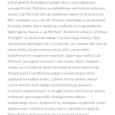
jeśli pragniecie doświadczyć potęgi natury w jej najbardziej
surowej formie. Położony na południowo-wschodnim wybrzeżu
wyspy, Cap Méchant oferuje wyjątkowe widoki na dramatyczne
klify, rozbijające się o nie fale Oceanu Indyjskiego oraz niezwykłe
formacje skalne, które świadczą o wulkanicznym pochodzeniu
tego regionu. Nazwa „Cap Méchant” dosłownie oznacza „Złośliwy
Przylądek”, co doskonale oddaje charakter tego miejsca. Silne,
nieustannie uderzające fale oraz strome, poszarpane klify tworzą
obraz dzikiej, nieujarzmionej natury, która przez wieki
kształtowała to wyjątkowe wybrzeże. Spacerując wzdłuż Cap
Méchant, poczujecie surowość i siłę oceanu, który z hukiem
rozbija się o bazaltowe skały, wyrzeźbione przez wieki erozji.
Wyjątkowość Cap Méchant polega na kontrastach, które
spotkacie na każdym kroku. Z jednej strony ciemne, niemal
czarne lawowe skały, będące pozostałością po dawnych
erupcjach wulkanicznych, a z drugiej strony intensywnie zielona
roślinność, porastająca klify i dodająca temu miejscu
wyjątkowego uroku. Roślinność ta, składająca się głównie z palm,
pandanusów i niskich krzewów, tworzy niezwykły krajobraz,
który doskonale komponuje się z surowymi skałami i