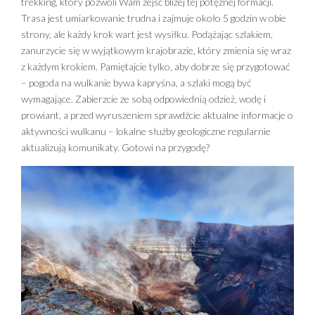
trekking, który pozwoli Wam zejść bliżej tej potężnej formacji.
Trasa jest umiarkowanie trudna i zajmuje około 5 godzin w obie
strony, ale każdy krok wart jest wysiłku. Podążając szlakiem,
zanurzycie się w wyjątkowym krajobrazie, który zmienia się wraz
z każdym krokiem. Pamiętajcie tylko, aby dobrze się przygotować
– pogoda na wulkanie bywa kapryśna, a szlaki mogą być
wymagające. Zabierzcie ze sobą odpowiednią odzież, wodę i
prowiant, a przed wyruszeniem sprawdźcie aktualne informacje o
aktywności wulkanu – lokalne służby geologiczne regularnie
aktualizują komunikaty. Gotowi na przygodę?