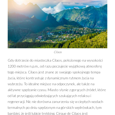
Cilaos
Gdy dotrzecie do miasteczka Cilaos, położonego na wysokości
1200 metrów n.p.m., od razu poczujecie wyjątkową atmosferę
tego miejsca. Cilaos jest znane ze swojego spokojnego tempa
życia, które kontrastuje z dynamicznym rytmem życia na
wybrzeżu. To idealne miejsce na odpoczynek, ale także na
aktywne spędzanie czasu. Miasto słynie z gorących źródeł, które
od lat przyciągają odwiedzających szukających relaksu i
regeneracji. Nic nie dorówna zanurzeniu się w ciepłych wodach
termalnych po dniu spędzonym na górskich wędrówkach, tym
bardziej, że jeśli lubicie trekking, Cirque de Cilaos jest