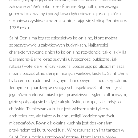
założone w 1669 roku przez Étienne Regnaulta, pierwszego
gubernatora wyspy i początkowo było niewielką osadą, która
stopniowo zyskiwała na znaczeniu, stając się stolicą Reunionu w
1738 roku.
Saint Denis ma bogate dziedzictwo kolonialne, które można
zobaczyć w wielu zabytkowych budynkach. Najbardziej
charakterystyczne z nich to kolonialne rezydencje, takie jak Villa
Déramond-Barre, oraz budynki użyteczności publicznej, jak
ratusz (Hôtel de Ville) czy katedra. Spacerując po ulicach miasta,
można poczuć atmosferę minionych wieków, kiedy to Saint Denis
było centrum administracyjnym i handlowym francuskiej kolonii.
Jednym z najbardziej fascynujących aspektów Saint Denis jest
jego różnorodność: miasto jest prawdziwym tyglem kulturowym,
gdzie spotykają się tradycje afrykańskie, europejskie, indyjskie i
chińskie. Ta mieszanka kultur jest widoczna nie tylko w
architekturze, ale także w kuchni, religii i codziennym życiu
mieszkańców. Również lokalna kuchnia jest doskonałym
przykładem tej kulturowej fuzji. W restauracjach i na targach w
Saint Denis można spróbować potraw, które łączą wpływy