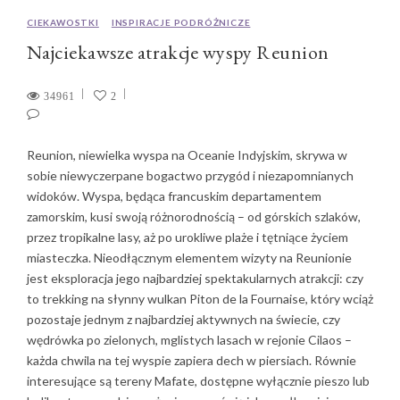
CIEKAWOSTKI
INSPIRACJE PODRÓŻNICZE
Najciekawsze atrakcje wyspy Reunion
34961
2
Reunion, niewielka wyspa na Oceanie Indyjskim, skrywa w
sobie niewyczerpane bogactwo przygód i niezapomnianych
widoków. Wyspa, będąca francuskim departamentem
zamorskim, kusi swoją różnorodnością – od górskich szlaków,
przez tropikalne lasy, aż po urokliwe plaże i tętniące życiem
miasteczka. Nieodłącznym elementem wizyty na Reunionie
jest eksploracja jego najbardziej spektakularnych atrakcji: czy
to trekking na słynny wulkan Piton de la Fournaise, który wciąż
pozostaje jednym z najbardziej aktywnych na świecie, czy
wędrówka po zielonych, mglistych lasach w rejonie Cilaos –
każda chwila na tej wyspie zapiera dech w piersiach. Równie
interesujące są tereny Mafate, dostępne wyłącznie pieszo lub