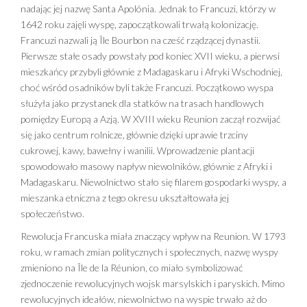
nadając jej nazwę Santa Apolónia. Jednak to Francuzi, którzy w
1642 roku zajęli wyspę, zapoczątkowali trwałą kolonizację.
Francuzi nazwali ją Île Bourbon na cześć rządzącej dynastii.
Pierwsze stałe osady powstały pod koniec XVII wieku, a pierwsi
mieszkańcy przybyli głównie z Madagaskaru i Afryki Wschodniej,
choć wśród osadników byli także Francuzi. Początkowo wyspa
służyła jako przystanek dla statków na trasach handlowych
pomiędzy Europą a Azją. W XVIII wieku Reunion zaczął rozwijać
się jako centrum rolnicze, głównie dzięki uprawie trzciny
cukrowej, kawy, bawełny i wanilii. Wprowadzenie plantacji
spowodowało masowy napływ niewolników, głównie z Afryki i
Madagaskaru. Niewolnictwo stało się filarem gospodarki wyspy, a
mieszanka etniczna z tego okresu ukształtowała jej
społeczeństwo.
Rewolucja Francuska miała znaczący wpływ na Reunion. W 1793
roku, w ramach zmian politycznych i społecznych, nazwę wyspy
zmieniono na Île de la Réunion, co miało symbolizować
zjednoczenie rewolucyjnych wojsk marsylskich i paryskich. Mimo
rewolucyjnych ideałów, niewolnictwo na wyspie trwało aż do