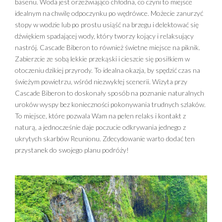
basenu. Woda jest orzeźwiająco chłodna, co czyni to miejsce
idealnym na chwilę odpoczynku po wędrówce. Możecie zanurzyć
stopy w wodzie lub po prostu usiąść na brzegu i delektować się
dźwiękiem spadającej wody, który tworzy kojący i relaksujący
nastrój. Cascade Biberon to również świetne miejsce na piknik.
Zabierzcie ze sobą lekkie przekąski i cieszcie się posiłkiem w
otoczeniu dzikiej przyrody. To idealna okazja, by spędzić czas na
świeżym powietrzu, wśród niezwykłej scenerii. Wizyta przy
Cascade Biberon to doskonały sposób na poznanie naturalnych
uroków wyspy bez konieczności pokonywania trudnych szlaków.
To miejsce, które pozwala Wam na pełen relaks i kontakt z
naturą, a jednocześnie daje poczucie odkrywania jednego z
ukrytych skarbów Reunionu. Zdecydowanie warto dodać ten
przystanek do swojego planu podróży!