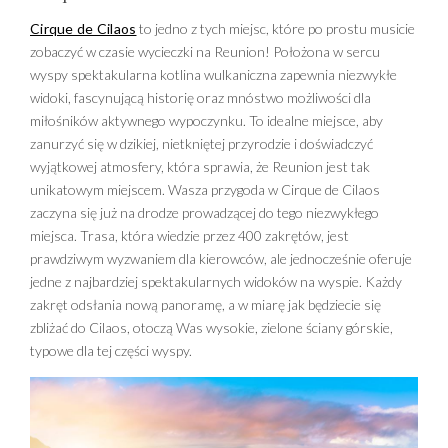
Cirque de Cilaos
to jedno z tych miejsc, które po prostu musicie
zobaczyć w czasie wycieczki na Reunion! Położona w sercu
wyspy spektakularna kotlina wulkaniczna zapewnia niezwykłe
widoki, fascynującą historię oraz mnóstwo możliwości dla
miłośników aktywnego wypoczynku. To idealne miejsce, aby
zanurzyć się w dzikiej, nietkniętej przyrodzie i doświadczyć
wyjątkowej atmosfery, która sprawia, że Reunion jest tak
unikatowym miejscem. Wasza przygoda w Cirque de Cilaos
zaczyna się już na drodze prowadzącej do tego niezwykłego
miejsca. Trasa, która wiedzie przez 400 zakrętów, jest
prawdziwym wyzwaniem dla kierowców, ale jednocześnie oferuje
jedne z najbardziej spektakularnych widoków na wyspie. Każdy
zakręt odsłania nową panoramę, a w miarę jak będziecie się
zbliżać do Cilaos, otoczą Was wysokie, zielone ściany górskie,
typowe dla tej części wyspy.