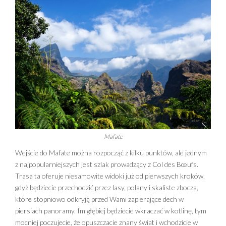
Mafate
Wejście do Mafate można rozpocząć z kilku punktów, ale jednym
z najpopularniejszych jest szlak prowadzący z Col des Bœufs.
Trasa ta oferuje niesamowite widoki już od pierwszych kroków,
gdyż będziecie przechodzić przez lasy, polany i skaliste zbocza,
które stopniowo odkryją przed Wami zapierające dech w
piersiach panoramy. Im głębiej będziecie wkraczać w kotlinę, tym
mocniej poczujecie, że opuszczacie znany świat i wchodzicie w