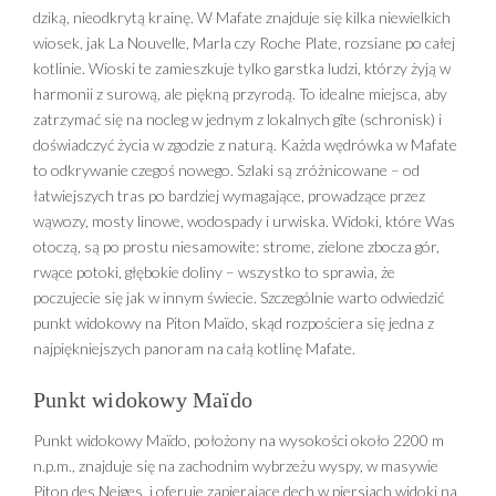
dziką, nieodkrytą krainę. W Mafate znajduje się kilka niewielkich
wiosek, jak La Nouvelle, Marla czy Roche Plate, rozsiane po całej
kotlinie. Wioski te zamieszkuje tylko garstka ludzi, którzy żyją w
harmonii z surową, ale piękną przyrodą. To idealne miejsca, aby
zatrzymać się na nocleg w jednym z lokalnych gîte (schronisk) i
doświadczyć życia w zgodzie z naturą. Każda wędrówka w Mafate
to odkrywanie czegoś nowego. Szlaki są zróżnicowane – od
łatwiejszych tras po bardziej wymagające, prowadzące przez
wąwozy, mosty linowe, wodospady i urwiska. Widoki, które Was
otoczą, są po prostu niesamowite: strome, zielone zbocza gór,
rwące potoki, głębokie doliny – wszystko to sprawia, że
poczujecie się jak w innym świecie. Szczególnie warto odwiedzić
punkt widokowy na Piton Maïdo, skąd rozpościera się jedna z
najpiękniejszych panoram na całą kotlinę Mafate.
Punkt widokowy Maïdo
Punkt widokowy Maïdo, położony na wysokości około 2200 m
n.p.m., znajduje się na zachodnim wybrzeżu wyspy, w masywie
Piton des Neiges, i oferuje zapierające dech w piersiach widoki na