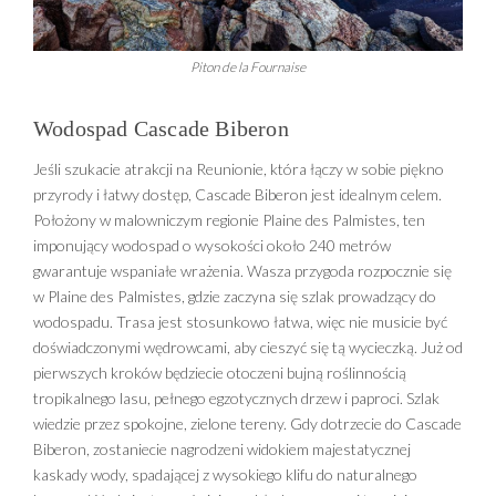
Piton de la Fournaise
Wodospad Cascade Biberon
Jeśli szukacie atrakcji na Reunionie, która łączy w sobie piękno
przyrody i łatwy dostęp, Cascade Biberon jest idealnym celem.
Położony w malowniczym regionie Plaine des Palmistes, ten
imponujący wodospad o wysokości około 240 metrów
gwarantuje wspaniałe wrażenia. Wasza przygoda rozpocznie się
w Plaine des Palmistes, gdzie zaczyna się szlak prowadzący do
wodospadu. Trasa jest stosunkowo łatwa, więc nie musicie być
doświadczonymi wędrowcami, aby cieszyć się tą wycieczką. Już od
pierwszych kroków będziecie otoczeni bujną roślinnością
tropikalnego lasu, pełnego egzotycznych drzew i paproci. Szlak
wiedzie przez spokojne, zielone tereny. Gdy dotrzecie do Cascade
Biberon, zostaniecie nagrodzeni widokiem majestatycznej
kaskady wody, spadającej z wysokiego klifu do naturalnego