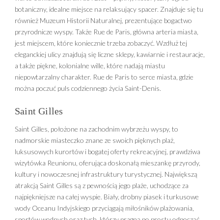
botaniczny, idealne miejsce na relaksujący spacer. Znajduje się tu
również Muzeum Historii Naturalnej, prezentujące bogactwo
przyrodnicze wyspy. Także Rue de Paris, główna arteria miasta,
jest miejscem, które koniecznie trzeba zobaczyć. Wzdłuż tej
eleganckiej ulicy znajdują się liczne sklepy, kawiarnie i restauracje,
a także piękne, kolonialne wille, które nadają miastu
niepowtarzalny charakter. Rue de Paris to serce miasta, gdzie
można poczuć puls codziennego życia Saint-Denis.
Saint Gilles
Saint Gilles, położone na zachodnim wybrzeżu wyspy, to
nadmorskie miasteczko znane ze swoich pięknych plaż,
luksusowych kurortów i bogatej oferty rekreacyjnej, prawdziwa
wizytówka Reunionu, oferująca doskonałą mieszankę przyrody,
kultury i nowoczesnej infrastruktury turystycznej. Największą
atrakcją Saint Gilles są z pewnością jego plaże, uchodzące za
najpiękniejsze na całej wyspie. Biały, drobny piasek i turkusowe
wody Oceanu Indyjskiego przyciągają miłośników plażowania,
sportów wodnych oraz tych, którzy pragną po prostu odpocząć