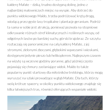
kalderę Mafate – dziką, trudno dostępną dolinę, jedno z
najbardziej malowniczych miejsc na wyspie. Aby dotrzeć do
punktu widokowego Maïdo, trzeba podróżować krętą drogą,
wiodącą przez gęste lasy tropikalne i plantacje geranium. Podróż
ta sama w sobie jest atrakcją, ponieważ pozwala na stopniowe
odkrywanie różnych stref klimatycznych i roślinnych wyspy, od
wilgotnych lasów po bardziej suchy, górski krajobraz. Ze szczytu
roztaczają się panoramiczne na całą kalderę Mafate, z jej
stromymi, zielonymi zboczami, głębokimi wąwozami i wioskami,
dostępnymi jedynie pieszo lub helikopterem. Najlepszym czasem
na wizytę są wczesne godziny poranne, gdyż później często
pojawiają się chmury zasłaniające widok. Maïdo to także
popularny punkt startowy dla miłośników trekkingu, którzy mogą
wyruszyć na szlaki prowadzące w głąb Mafate. Dla tych, którzy
wolą krótsze spacery, w okolicy punktu widokowego znajduje się
kilka łatwiejszych tras, również oferujących wspaniałe widoki.