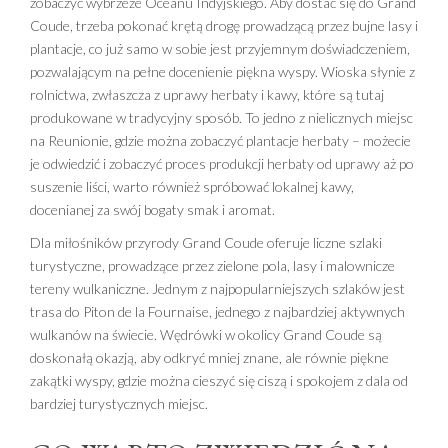
zobaczyć wybrzeże Oceanu Indyjskiego. Aby dostać się do Grand
Coude, trzeba pokonać krętą drogę prowadzącą przez bujne lasy i
plantacje, co już samo w sobie jest przyjemnym doświadczeniem,
pozwalającym na pełne docenienie piękna wyspy. Wioska słynie z
rolnictwa, zwłaszcza z uprawy herbaty i kawy, które są tutaj
produkowane w tradycyjny sposób. To jedno z nielicznych miejsc
na Reunionie, gdzie można zobaczyć plantacje herbaty – możecie
je odwiedzić i zobaczyć proces produkcji herbaty od uprawy aż po
suszenie liści, warto również spróbować lokalnej kawy,
docenianej za swój bogaty smak i aromat.
Dla miłośników przyrody Grand Coude oferuje liczne szlaki
turystyczne, prowadzące przez zielone pola, lasy i malownicze
tereny wulkaniczne. Jednym z najpopularniejszych szlaków jest
trasa do Piton de la Fournaise, jednego z najbardziej aktywnych
wulkanów na świecie. Wędrówki w okolicy Grand Coude są
doskonałą okazją, aby odkryć mniej znane, ale równie piękne
zakątki wyspy, gdzie można cieszyć się ciszą i spokojem z dala od
bardziej turystycznych miejsc.