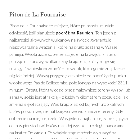
Piton de La Fournaise
Piton de la Fournaise to miejsce, które po prostu musicie
odwiedzić, jeśli planujecie
podróż na Reunion
. Ten jeden z
najbardziej aktywnych wulkanów na świecie gwarantuje
niepowtarzalne wrażenia, które na długo zostaną w Waszej
pamięci. Wyobraźcie sobie, że stajecie na krawędzi krateru,
patrząc na surowy, wulkaniczny krajobraz, który zdaje się
rozciągać w nieskończoność – to widok, którego nie znajdziecie
nigdzie indziej! Waszą przygodę zaczniecie od podróży do punktu
widokowego Pas de Bellecombe, położonego na wysokości 2311
m n.p.m. Droga, która wiedzie przez malownicze tereny wyspy, już
sama w sobie jest atrakcją – z każdym kilometrem poczujecie, jak
zmienia się otaczający Was krajobraz, od bujnych tropikalnych
lasów po surowe, niemal księżycowe wulkaniczne tereny. Gdy
dotrzecie na miejsce, czeka Was jeden z najbardziej zapierających
dech w piersiach widoków na całej wyspie – rozległa panorama
na krater Dolomieu. To właśnie stąd możecie wyruszyć na