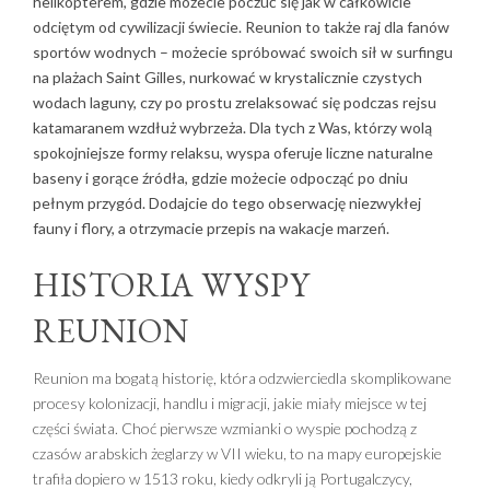
helikopterem, gdzie możecie poczuć się jak w całkowicie
odciętym od cywilizacji świecie. Reunion to także raj dla fanów
sportów wodnych – możecie spróbować swoich sił w surfingu
na plażach Saint Gilles, nurkować w krystalicznie czystych
wodach laguny, czy po prostu zrelaksować się podczas rejsu
katamaranem wzdłuż wybrzeża. Dla tych z Was, którzy wolą
spokojniejsze formy relaksu, wyspa oferuje liczne naturalne
baseny i gorące źródła, gdzie możecie odpocząć po dniu
pełnym przygód. Dodajcie do tego obserwację niezwykłej
fauny i flory, a otrzymacie przepis na wakacje marzeń.
HISTORIA WYSPY
REUNION
Reunion ma bogatą historię, która odzwierciedla skomplikowane
procesy kolonizacji, handlu i migracji, jakie miały miejsce w tej
części świata. Choć pierwsze wzmianki o wyspie pochodzą z
czasów arabskich żeglarzy w VII wieku, to na mapy europejskie
trafiła dopiero w 1513 roku, kiedy odkryli ją Portugalczycy,