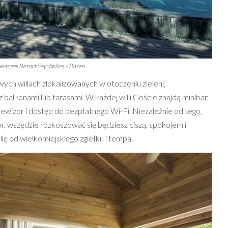
Seasons Resort Seychelles – Basen
ych willach zlokalizowanych w otoczeniu zieleni,
alkonami lub tarasami. W każdej willi Goście znajdą minibar,
lewizor i dostęp do bezpłatnego Wi-Fi. Niezależnie od tego,
, wszędzie rozkoszować się będziesz ciszą, spokojem i
lę od wielkomiejskiego zgiełku i tempa.