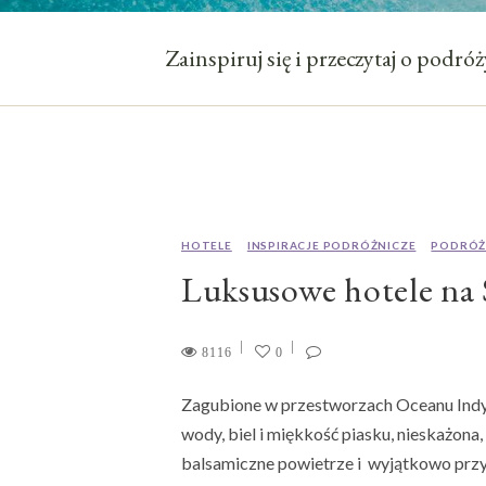
Zainspiruj się i przeczytaj o podr
HOTELE
INSPIRACJE PODRÓŻNICZE
PODRÓŻ
Luksusowe hotele na 
8116
0
Zagubione w przestworzach Oceanu Indyjs
wody, biel i miękkość piasku, nieskażon
balsamiczne powietrze i wyjątkowo przy