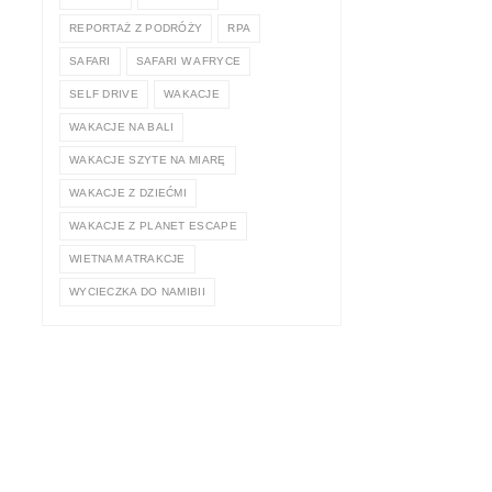
REPORTAŻ Z PODRÓŻY
RPA
SAFARI
SAFARI W AFRYCE
SELF DRIVE
WAKACJE
WAKACJE NA BALI
WAKACJE SZYTE NA MIARĘ
WAKACJE Z DZIEĆMI
WAKACJE Z PLANET ESCAPE
WIETNAM ATRAKCJE
WYCIECZKA DO NAMIBII