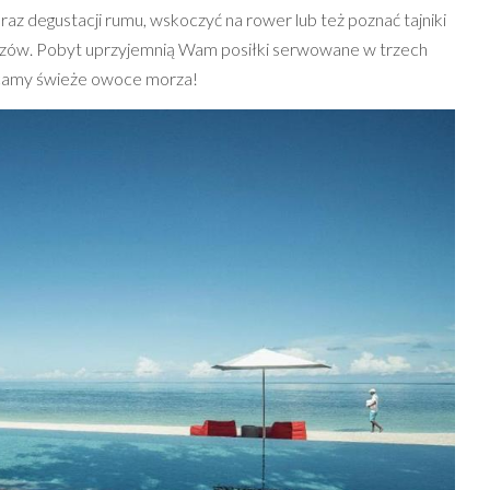
az degustacji rumu, wskoczyć na rower lub też poznać tajniki
zów. Pobyt uprzyjemnią Wam posiłki serwowane w trzech
lecamy świeże owoce morza!