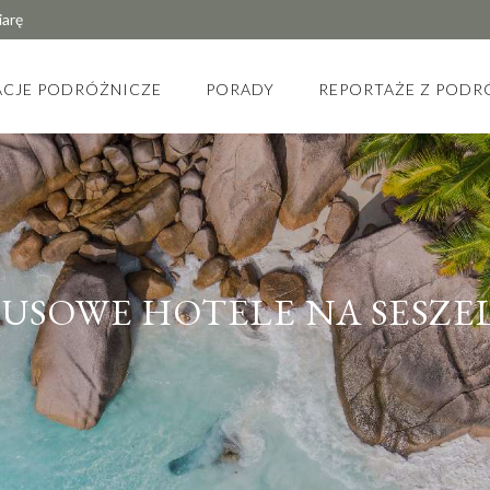
iarę
ACJE PODRÓŻNICZE
PORADY
REPORTAŻE Z PODR
SUSOWE HOTELE NA SESZE