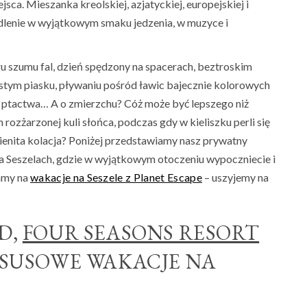
ca. Mieszanka kreolskiej, azjatyckiej, europejskiej i
edlenie w wyjątkowym smaku jedzenia, w muzyce i
 szumu fal, dzień spędzony na spacerach, beztroskim
istym piasku, pływaniu pośród ławic bajecznie kolorowych
o ptactwa… A o zmierzchu? Cóż może być lepszego niż
rozżarzonej kuli słońca, podczas gdy w kieliszku perli się
enita kolacja? Poniżej przedstawiamy nasz prywatny
na Seszelach, gdzie w wyjątkowym otoczeniu wypoczniecie i
zamy na
wakacje na Seszele z Planet Escape
– uszyjemy na
D,
FOUR SEASONS RESORT
SUSOWE WAKACJE NA