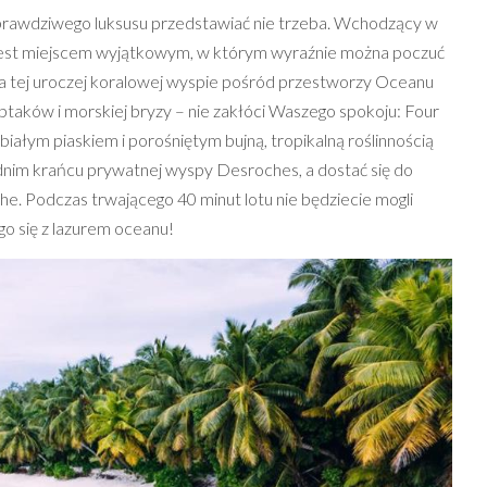
prawdziwego luksusu przedstawiać nie trzeba. Wchodzący w
nd jest miejscem wyjątkowym, w którym wyraźnie można poczuć
Na tej uroczej koralowej wyspie pośród przestworzy Oceanu
 ptaków i morskiej bryzy – nie zakłóci Waszego spokoju: Four
iałym piaskiem i porośniętym bujną, tropikalną roślinnością
odnim krańcu prywatnej wyspy Desroches, a dostać się do
 Podczas trwającego 40 minut lotu nie będziecie mogli
go się z lazurem oceanu!