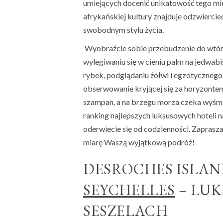
umiejących docenić unikatowość tego miejs
afrykańskiej kultury znajduje odzwierci
swobodnym stylu życia.
Wyobraźcie sobie przebudzenie do wtóru
wylegiwaniu się w cieniu palm na jedwab
rybek, podglądaniu żółwi i egzotyczneg
obserwowanie kryjącej się za horyzontem 
szampan, a na brzegu morza czeka wyśmi
ranking najlepszych luksusowych hoteli 
oderwiecie się od codzienności. Zapras
miarę Waszą wyjątkową podróż!
DESROCHES ISLAN
SEYCHELLES
– LUK
SESZELACH