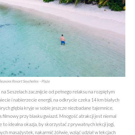
Seasons Resort Seychelles – Plaża
a Seszelach zacznijcie od pełnego relaksu na rozpiętym
cie i nabierzecie energii, na odkrycie czeka 14 km białych
órych głębia kryje w sobie jeszcze niezbadane tajemnice,
 filmowy przy blasku gwiazd. Mnogość atrakcji jest niemal
 to idealna okazja, by skorzystać z prywatnych lekcji jogi,
nych masażystek, nakarmić żółwie, wziąć udział w lekcjach