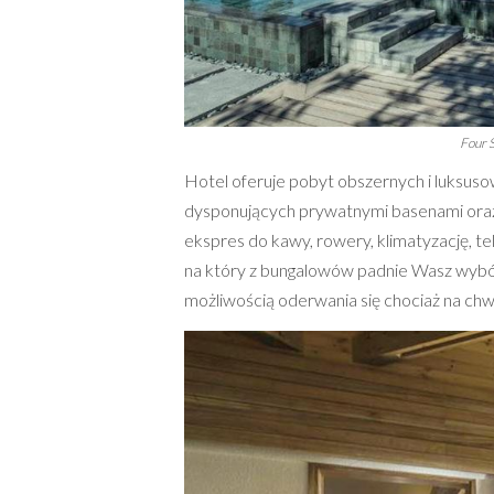
Four 
Hotel oferuje pobyt obszernych i luksusow
dysponujących prywatnymi basenami oraz b
ekspres do kawy, rowery, klimatyzację, te
na który z bungalowów padnie Wasz wybór
możliwością oderwania się chociaż na chwi