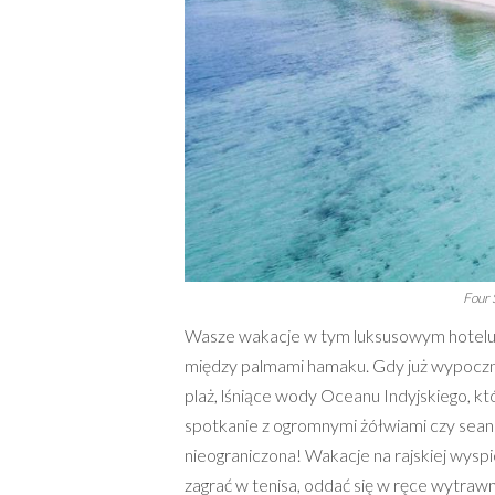
Four 
Wasze wakacje w tym luksusowym hotelu n
między palmami hamaku. Gdy już wypocznie
plaż, lśniące wody Oceanu Indyjskiego, kt
spotkanie z ogromnymi żółwiami czy seans
nieograniczona! Wakacje na rajskiej wyspie
zagrać w tenisa, oddać się w ręce wytraw