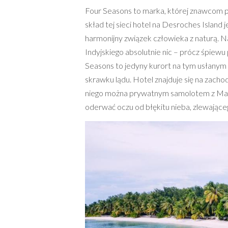
Four Seasons to marka, której znawcom 
skład tej sieci hotel na Desroches Isla
harmonijny związek człowieka z naturą. 
Indyjskiego absolutnie nic – prócz śpiewu
Seasons to jedyny kurort na tym usłanym b
skrawku lądu. Hotel znajduje się na zach
niego można prywatnym samolotem z Mahe.
oderwać oczu od błękitu nieba, zlewające