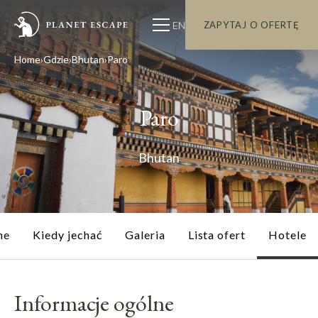
EN
ZAPYTAJ O OFERTĘ
Home
Gdzie
Bhutan
Paro
Paro
Bhutan
ne
Kiedy jechać
Galeria
Lista ofert
Hotele
Informacje ogólne