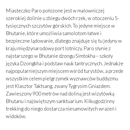
Miasteczko Paro położone jest w malowniczej
szerokiej dolinie u zbiegu dwóch rzek, w otoczeniu 5-
tysięcznych szczytów górskich. To jedyne miejsce w
Bhutanie, które umożliwia samolotom łatwe i
bezpieczne lądowanie, dlatego znajduje się tu jedyny w
kraju międzynarodowy port lotniczy. Paro słynie z
najstarszego w Bhutanie dzongu Simtokha – szkoły
języka Dzongkha i podstaw nauk tantrycznych. Jednakże
najpopularniejszym miejscem wśród turystów, a przede
wszystkim celem pielgrzymek wyznawców buddyzmu
jest Klasztor Taktsang, zwany Tygrysim Gniazdem.
Zawieszony 900 metrów nad doliną jest wizytówką
Bhutanu i najświętszym sanktuarium. Kilkugodzinny
trekking do niego dostarcza niesamowitych wrażeń i
widoków.
Leaflet
|
©
OpenStreetMap
contributors, Tiles courtesy of
OSM France