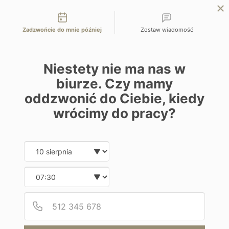
Możliwości kontaktu
przejdź na Planet Escape | podróże szyte na miarę
Zadzwońcie do mnie później
Zostaw wiadomość
EN
ZAPYTAJ O OFERTĘ
Home
Programy
&Beyond Grumeti Serengeti River Lodge
Niestety nie ma nas w
biurze. Czy mamy
oddzwonić do Ciebie, kiedy
wrócimy do pracy?
Hotel
Date and time slection for sch
Wybierz datę
&Beyond Grumeti Serengeti River
Wybierz godzinę
Lodge
Podaj
Numer
Tanzania | Park Narodowy Serengeti