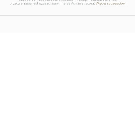
przetwarzania jest uzasadniony interes Administratora.
Więcej szczegółów
EUR 46 1140 1081 0000 4195 6800 1004
Certyfikaty
Partnerzy