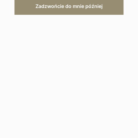
Zadzwońcie do mnie później
ZAPYTAJ O OFERTĘ
Opis hotelu
Galeria
Mapa
Tutaj Goście mogą korzystać z
odżywczych zabiegów wellness,
uprawiać jogę, po lunchu poleżeć
przy basenie z lornetką, a następnie
wybrać się na ekscytujące safari.