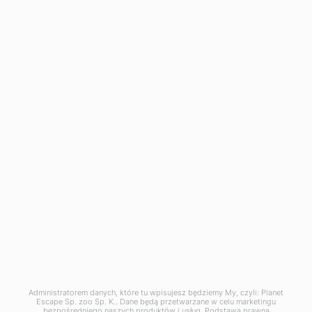
BIURO KRAKÓW
Planet Escape Sp. z o.o. Sp. K.
ul. Krowoderska 52/l.u. 2
31-158 Kraków
BIURO WARSZAWA - Dział Incentive
Żurawia 6/12, lokal 758-759
00-503 Warszawa
KRS: 0000588527
REGON: 363140085
NIP: 6762496899
Administratorem danych, które tu wpisujesz będziemy My, czyli: Planet
PLN 30 1140 1081 0000 4195 6800 1001
Escape Sp. zoo Sp. K.. Dane będą przetwarzane w celu marketingu
USD 73 1140 1081 0000 4195 6800 1003
bezpośredniego naszych produktów i usług. Podstawą prawną