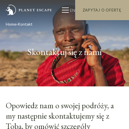
EN
ZAPYTAJ O OFERTĘ
Home
Kontakt
Skontaktuj się z nami
Opowiedz nam o swojej podróży, a
my następnie skontaktujemy się z
Tobą, by omówić szczegóły