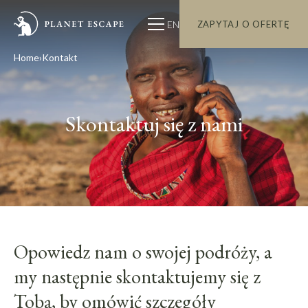
EN
ZAPYTAJ O OFERTĘ
Home
Kontakt
Skontaktuj się z nami
Opowiedz nam o swojej podróży, a
my następnie skontaktujemy się z
Tobą, by omówić szczegóły