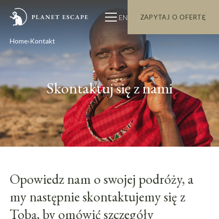
EN
ZAPYTAJ O OFERTĘ
Home
Kontakt
Skontaktuj się z nami
Opowiedz nam o swojej podróży, a
my następnie skontaktujemy się z
Tobą, by omówić szczegóły