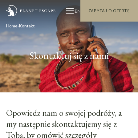
EN
ZAPYTAJ O OFERTĘ
Home
Kontakt
Skontaktuj się z nami
Opowiedz nam o swojej podróży, a
my następnie skontaktujemy się z
Tobą, by omówić szczegóły