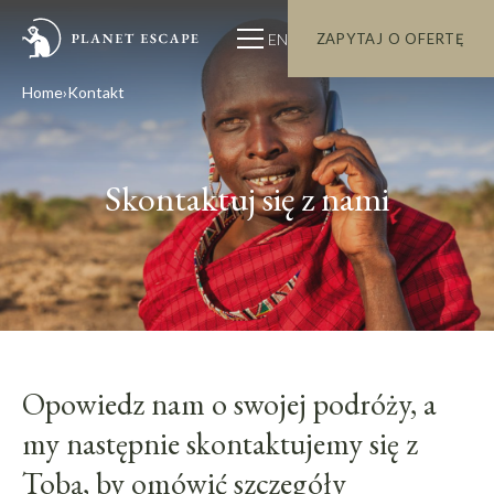
EN
ZAPYTAJ O OFERTĘ
Home
Kontakt
Skontaktuj się z nami
Opowiedz nam o swojej podróży, a
my następnie skontaktujemy się z
Tobą, by omówić szczegóły