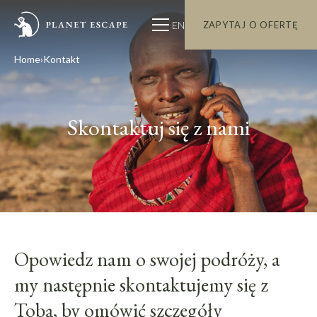
EN
ZAPYTAJ O OFERTĘ
Home
Kontakt
Skontaktuj się z nami
Opowiedz nam o swojej podróży, a
my następnie skontaktujemy się z
Tobą, by omówić szczegóły