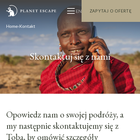
EN
ZAPYTAJ O OFERTĘ
Home
Kontakt
Skontaktuj się z nami
Opowiedz nam o swojej podróży, a
my następnie skontaktujemy się z
Tobą, by omówić szczegóły