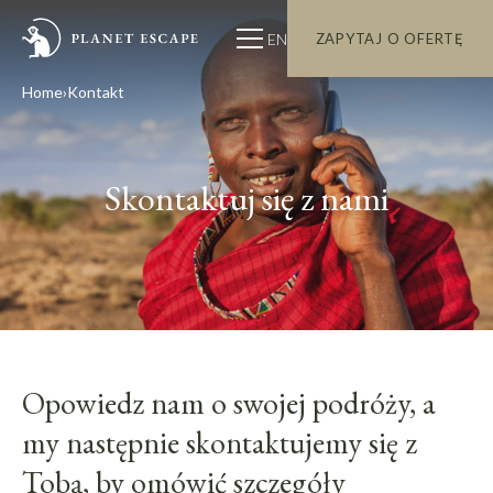
EN
ZAPYTAJ O OFERTĘ
Home
Kontakt
Skontaktuj się z nami
Opowiedz nam o swojej podróży, a
my następnie skontaktujemy się z
Tobą, by omówić szczegóły