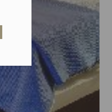
eduled call
elefonu w formacie E164