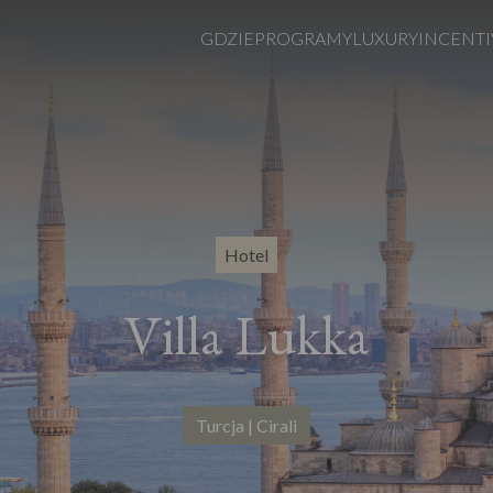
GDZIE
PROGRAMY
LUXURY
INCENTI
Hotel
Villa Lukka
Turcja | Cirali