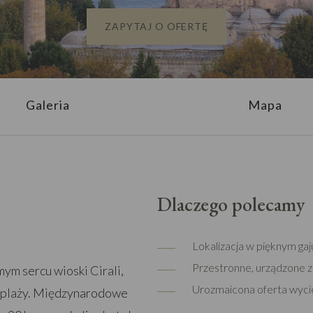
ZAPYTAJ O OFERTĘ
Galeria
Mapa
Dlaczego polecamy
Lokalizacja w pięknym ga
Przestronne, urządzone 
ym sercu wioski Cirali,
Urozmaicona oferta wyci
j plaży. Międzynarodowe