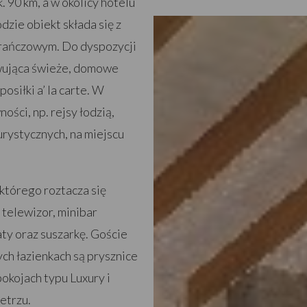
. 90 km, a w okolicy hotelu
dzie obiekt składa się z
rańczowym. Do dyspozycji
rwująca świeże, domowe
osiłki a’ la carte. W
ści, np. rejsy łodzią,
turystycznych, na miejscu
którego roztacza się
 telewizor, minibar
ty oraz suszarkę. Goście
ch łazienkach są prysznice
okojach typu Luxury i
etrzu.