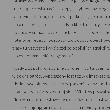
lotnisko w Antalyi zlokalizowane jest w odległości ok
znajdują się restauracje i sklepy. Usytuowany w ogro
zaledwie 13 pokoi, otoczonych pięknym gajem poma
Gości pozostaje restauracja Blackbird na plaży, se
potrawy – śniadania w formie bufetu oraz pozostałe p
hotelowej recepcji warto spytać o dodatkowe aktywno
trasy turystyczne i wycieczki do pobliskich atrakcji 
można też zamówić usługę masażu.
Każdy z 13 pokoi dysponuje balkonem lub tarasem, z 
widok na ogród, wyposażony jest też w klimatyzację,
(dodatkowo płatny), zestaw do parzenia kawy i herba
mogą korzystać z bezpłatnej sieci Wi-Fi. W prywatny
i/lub wanny oraz zestawy kosmetyków, natomiast w p
Deluxe znajdują się również jacuzzi na świeżym powi