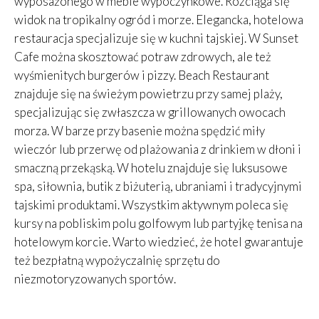
wyposażonego w meble wypoczynkowe. Rozciąga się
widok na tropikalny ogród i morze. Elegancka, hotelowa
restauracja specjalizuje się w kuchni tajskiej. W Sunset
Cafe można skosztować potraw zdrowych, ale też
wyśmienitych burgerów i pizzy. Beach Restaurant
znajduje się na świeżym powietrzu przy samej plaży,
specjalizując się zwłaszcza w grillowanych owocach
morza. W barze przy basenie można spędzić miły
wieczór lub przerwę od plażowania z drinkiem w dłoni i
smaczną przekąską. W hotelu znajduje się luksusowe
spa, siłownia, butik z biżuterią, ubraniami i tradycyjnymi
tajskimi produktami. Wszystkim aktywnym poleca się
kursy na pobliskim polu golfowym lub partyjkę tenisa na
hotelowym korcie. Warto wiedzieć, że hotel gwarantuje
też bezpłatną wypożyczalnię sprzętu do
niezmotoryzowanych sportów.