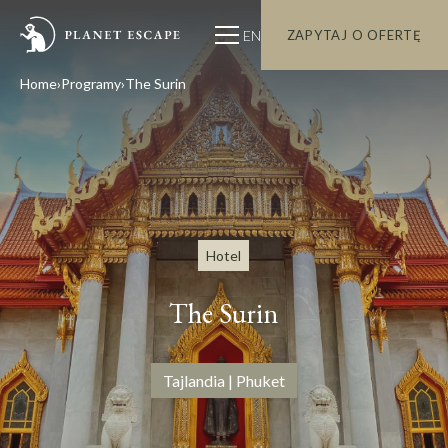
EN
ZAPYTAJ O OFERTĘ
Home
Programy
The Surin
Hotel
The Surin
Tajlandia | Phuket