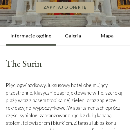
ZAPYTAJ O OFERTĘ
Informacje ogólne
Galeria
Mapa
The Surin
Pięciogwiazdkowy, luksusowy hotel obejmujący
przestronne, klasycznie zaprojektowane wille, szeroką
plażę wraz z pasem tropikalnej zieleni oraz zaplecze
rekreacyjno-wypoczynkowe. W apartamentach oprócz
części sypialnej zaaranżowano kącik z dużą kanapą,
stołem, telewizorem i biurkiem. Z tarasu lub balkonu