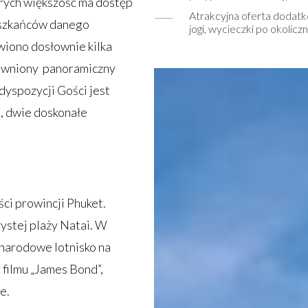
órych większość ma dostęp
Atrakcyjna oferta dodatkow
eszkańców danego
jogi, wycieczki po okolicz
wiono dosłownie kilka
apewniony panoramiczny
dyspozycji Gości jest
a, dwie doskonałe
ci prowincji Phuket.
ystej plaży Natai. W
ynarodowe lotnisko na
 filmu „James Bond”,
e.