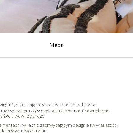
Mapa
living in” , oznaczająca że każdy apartament został
o maksymalnym wykorzystaniu przestrzeni zewnętrznej,
ścią życia wewnętrznego
entach i willach o zachwycającym designie i w większości
 do prywatnego basenu