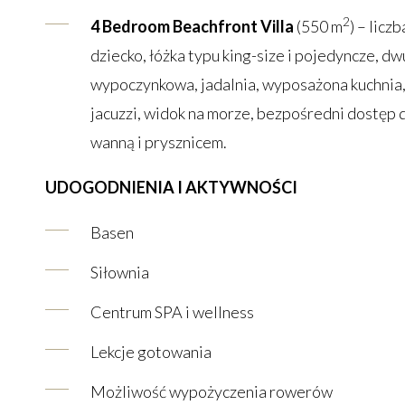
2
4 Bedroom Beachfront Villa
(550 m
) – licz
dziecko, łóżka typu king-size i pojedyncze, d
wypoczynkowa, jadalnia, wyposażona kuchnia,
jacuzzi, widok na morze, bezpośredni dostęp do
wanną i prysznicem.
UDOGODNIENIA I AKTYWNOŚCI
Basen
Siłownia
Centrum SPA i wellness
Lekcje gotowania
Możliwość wypożyczenia rowerów