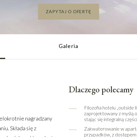
ZAPYTAJ O OFERTĘ
Galeria
Dlaczego polecamy
Filozofia hotelu „outside 
zaprojektowany z myślą 
ielokrotnie nagradzany
stając się integralną czę
iu. Składa się z
Zakwaterowanie w apartam
przypadków, z dostępem