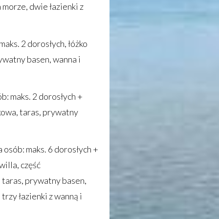
 morze, dwie łazienki z
 maks. 2 dorosłych, łóżko
rywatny basen, wanna i
sób: maks. 2 dorosłych +
kowa, taras, prywatny
ba osób: maks. 6 dorosłych +
illa, część
 taras, prywatny basen,
trzy łazienki z wanną i