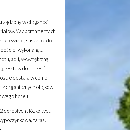
urządzony w elegancki i
eriałów. W apartamentach
, telewizor, suszarkę do
, pościel wykonaną z
tu, sejf, wewnętrzną i
ą, zestaw do parzenia
Goście dostają w cenie
 z organicznych olejków,
sowego hotelu.
 2 dorosłych , łóżko typu
wypoczynkowa, taras,
anna.