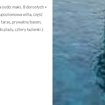
ba osób: maks. 8 dorosłych +
wupoziomowa willa, część
 taras, prywatny basen,
 plaży, cztery łazienki z