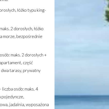
dorosłych, łóżko typu king-
 maks. 2 dorosłych, łóżko
 na morze, bezpośrednie
a osób: maks. 2 dorosłych +
 apartament, część
 dwa tarasy, prywatny
– liczba osób: maks. 4
wa pojedyncze,
wa, jadalnia, wyposażona