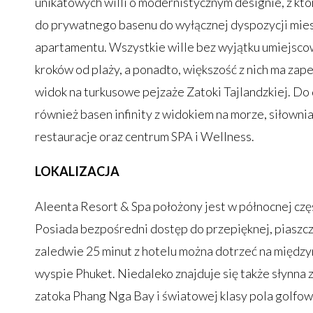
unikatowych willi o modernistycznym designie, z kt
do prywatnego basenu do wyłącznej dyspozycji mi
apartamentu. Wszystkie wille bez wyjątku umiejsco
kroków od plaży, a ponadto, większość z nich ma z
widok na turkusowe pejzaże Zatoki Tajlandzkiej. Do 
również basen infinity z widokiem na morze, siłowni
restauracje oraz centrum SPA i Wellness.
LOKALIZACJA
Aleenta Resort & Spa położony jest w północnej częś
Posiada bezpośredni dostęp do przepięknej, piaszcz
zaledwie 25 minut z hotelu można dotrzeć na międz
wyspie Phuket. Niedaleko znajduje się także słynna z
zatoka Phang Nga Bay i światowej klasy pola golfow