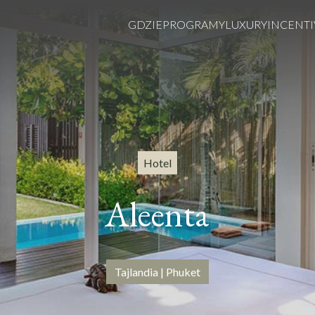
GDZIE
PROGRAMY
LUXURY
INCENTI
Hotel
Aleenta
Tajlandia | Phuket