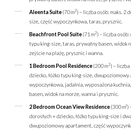
2
Aleenta Suite
(70 m
) – liczba osób: maks. 2 
size, część wypoczynkowa, taras, prysznic.
2
Beachfront Pool Suite
(71 m
) – liczba osób:
typu king-size, taras, prywatny basen, widok
zejście na plażę, prysznic i wanna.
2
1 Bedroom Pool Residence
(200 m
) – liczb
dziecko, łóżko typu king-size, dwupoziomowy
wypoczynkowa, jadalnia, wyposażona kuchnia,
basen, widok na morze, wanna i prysznic.
2 Bedroom Ocean View Residence
(300 m²) 
dorosłych + dziecko, łóżko typu king-size i d
dwupoziomowy apartament, część wypoczynko