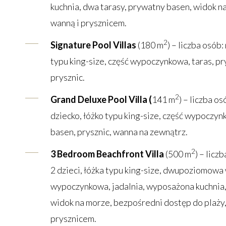
kuchnia, dwa tarasy, prywatny basen, widok na
wanną i prysznicem.
2
Signature Pool Villas
(180 m
) – liczba osób:
typu king-size, część wypoczynkowa, taras, p
prysznic.
2
Grand Deluxe Pool Villa (
141 m
) – liczba o
dziecko, łóżko typu king-size, część wypoczyn
basen, prysznic, wanna na zewnątrz.
2
3 Bedroom Beachfront Villa
(500 m
) – licz
2 dzieci, łóżka typu king-size, dwupoziomowa w
wypoczynkowa, jadalnia, wyposażona kuchnia,
widok na morze, bezpośredni dostęp do plaży, 
prysznicem.