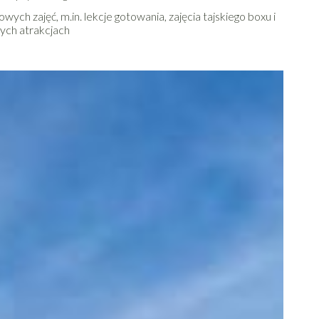
ych zajęć, m.in. lekcje gotowania, zajęcia tajskiego boxu i
nych atrakcjach