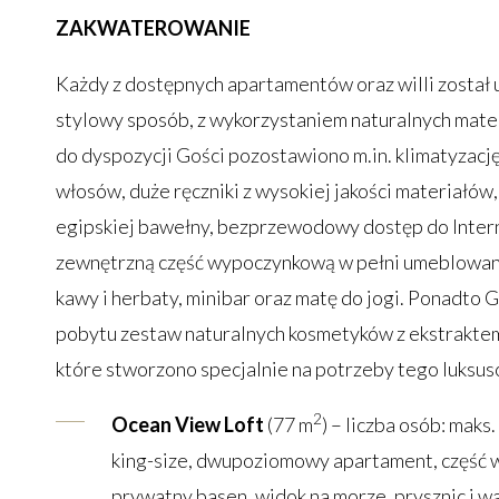
ZAKWATEROWANIE
Każdy z dostępnych apartamentów oraz willi został 
stylowy sposób, z wykorzystaniem naturalnych mat
do dyspozycji Gości pozostawiono m.in. klimatyzację
włosów, duże ręczniki z wysokiej jakości materiałów
egipskiej bawełny, bezprzewodowy dostęp do Interne
zewnętrzną część wypoczynkową w pełni umeblowan
kawy i herbaty, minibar oraz matę do jogi. Ponadto 
pobytu zestaw naturalnych kosmetyków z ekstraktem
które stworzono specjalnie na potrzeby tego luksu
2
Ocean View Loft
(77 m
) – liczba osób: maks.
king-size, dwupoziomowy apartament, część 
prywatny basen, widok na morze, prysznic i w