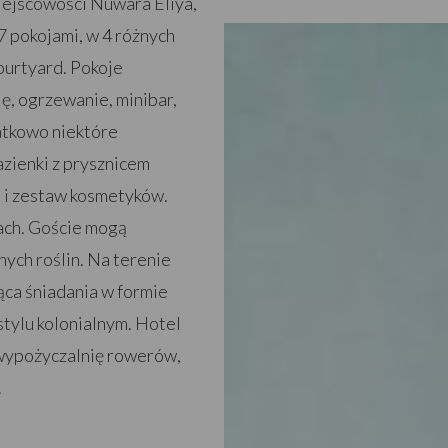
iejscowości Nuwara Eliya,
7 pokojami, w 4 różnych
Courtyard. Pokoje
ę, ogrzewanie, minibar,
atkowo niektóre
azienki z prysznicem
i i zestaw kosmetyków.
ach. Goście mogą
ch roślin. Na terenie
ąca śniadania w formie
stylu kolonialnym. Hotel
, wypożyczalnię rowerów,
.