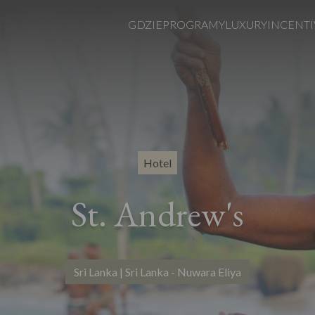
GDZIE
PROGRAMY
LUXURY
INCENTI
Hotel
St. Andrew's
Sri Lanka | Sri Lanka - Nuwara Eliya