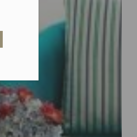
eduled call
elefonu w formacie E164