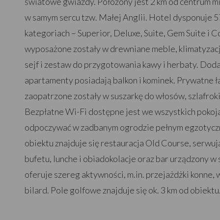
światowe gwiazdy. Położony jest 2 km od centrum m
w samym sercu tzw. Małej Anglii. Hotel dysponuje 5
kategoriach – Superior, Deluxe, Suite, Gem Suite i 
wyposażone zostały w drewniane meble, klimatyzacj
sejf i zestaw do przygotowania kawy i herbaty. Dod
apartamenty posiadają balkon i kominek. Prywatne ł
zaopatrzone zostały w suszarkę do włosów, szlafrok
Bezpłatne Wi-Fi dostępne jest we wszystkich pokoj
odpoczywać w zadbanym ogrodzie pełnym egzotyczny
obiektu znajduje się restauracja Old Course, serwuj
bufetu, lunche i obiadokolacje oraz bar urządzony w 
oferuje szereg aktywności, m.in. przejażdżki konne
bilard. Pole golfowe znajduje się ok. 3 km od obiektu