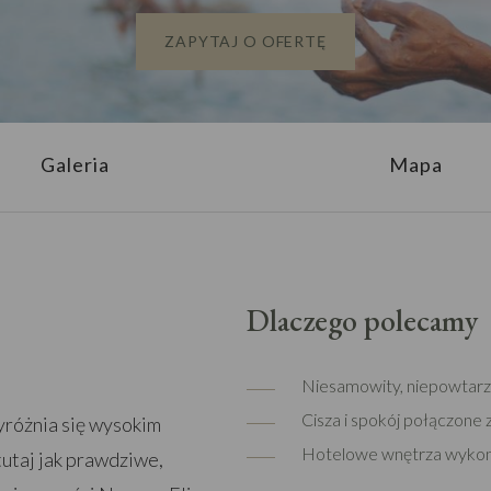
ZAPYTAJ O OFERTĘ
Galeria
Mapa
Dlaczego polecamy
Niesamowity, niepowtarzal
Cisza i spokój połączone
yróżnia się wysokim
Hotelowe wnętrza wykona
tutaj jak prawdziwe,