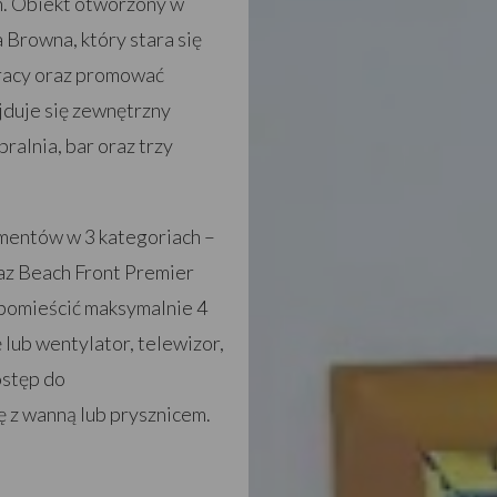
n. Obiekt otworzony w
 Browna, który stara się
pracy oraz promować
ajduje się zewnętrzny
ralnia, bar oraz trzy
amentów w 3 kategoriach –
raz Beach Front Premier
e pomieścić maksymalnie 4
lub wentylator, telewizor,
ostęp do
 z wanną lub prysznicem.