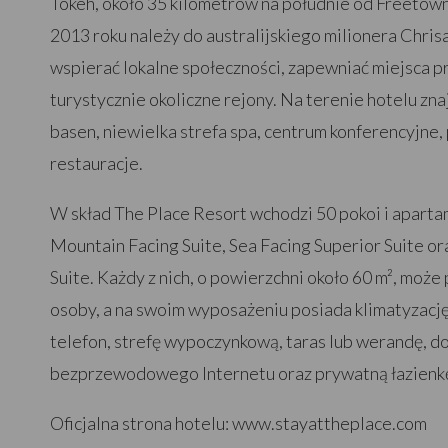
Tokeh, około 35 kilometrów na południe od Freetow
2013 roku należy do australijskiego milionera Chrisa
wspierać lokalne społeczności, zapewniać miejsca 
turystycznie okoliczne rejony. Na terenie hotelu zn
basen, niewielka strefa spa, centrum konferencyjne, p
restauracje.
W skład The Place Resort wchodzi 50 pokoi i apart
Mountain Facing Suite, Sea Facing Superior Suite o
Suite. Każdy z nich, o powierzchni około 60 m², moż
osoby, a na swoim wyposażeniu posiada klimatyzację 
telefon, strefę wypoczynkową, taras lub werandę, d
bezprzewodowego Internetu oraz prywatną łazienkę
Oficjalna strona hotelu:
www.stayattheplace.com