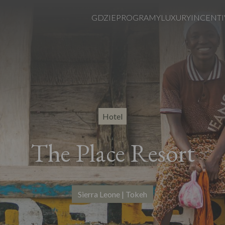
GDZIE
PROGRAMY
LUXURY
INCENTI
Hotel
The Place Resort
Sierra Leone | Tokeh