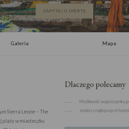
ZAPYTAJ O OFERTĘ
Galeria
Mapa
Dlaczego polecamy
Możliwość wypoczynku pr
Jeden z najlepszych hote
łym Sierra Leone – The
ej plaży w miasteczku