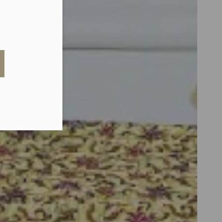
eduled call
elefonu w formacie E164