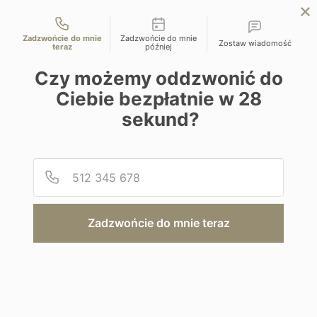
Możliwości kontaktu
EN
ZAPYTAJ O OFERTĘ
Zadzwońcie do mnie
Zadzwońcie do mnie
Zostaw wiadomość
teraz
później
Home
Programy
Hilton Northolme
Czy możemy oddzwonić do
Ciebie bezpłatnie w
28
sekund?
Podaj
Numer
Hotel
Hilton Northolme
Zadzwońcie do mnie teraz
Seszele | Seszele - Mahe