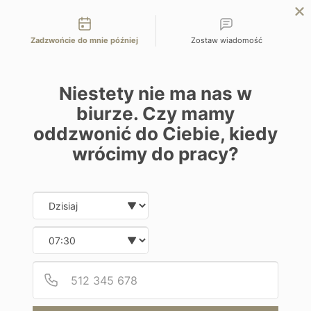
Możliwości kontaktu
EN
ZAPYTAJ O OFERTĘ
Zadzwońcie do mnie później
Zostaw wiadomość
Home
Programy
Kempinski
Niestety nie ma nas w
biurze. Czy mamy
oddzwonić do Ciebie, kiedy
wrócimy do pracy?
Hotel
Date and time slection for sch
Wybierz datę
Kempinski
Wybierz godzinę
Seszele | Seszele – Mahe
Podaj
Numer