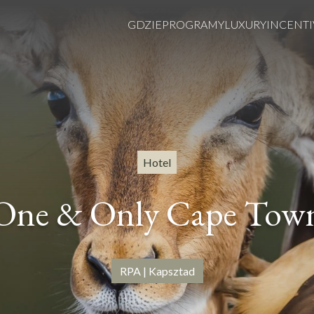
GDZIE
PROGRAMY
LUXURY
INCENTI
Hotel
One & Only Cape Tow
RPA | Kapsztad