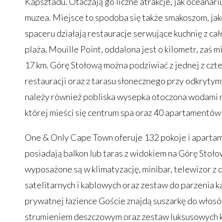
Kapsztadu. Otaczają go liczne atrakcje, jak oceanariu
muzea. Miejsce to spodoba się także smakoszom, jak
spaceru działają restauracje serwujące kuchnię z cał
plaża, Mouille Point, oddalona jest o kilometr, zaś
17 km. Górę Stołową można podziwiać z jednej z cz
restauracji oraz z tarasu słonecznego przy odkrytym
należy również pobliska wysepka otoczona wodami ni
której mieści się centrum spa oraz 40 apartamentów 
One & Only Cape Town oferuje 132 pokoje i aparta
posiadają balkon lub taras z widokiem na Górę Stołow
wyposażone są w klimatyzację, minibar, telewizor z
satelitarnych i kablowych oraz zestaw do parzenia k
prywatnej łazience Goście znajdą suszarkę do włosó
strumieniem deszczowym oraz zestaw luksusowych 