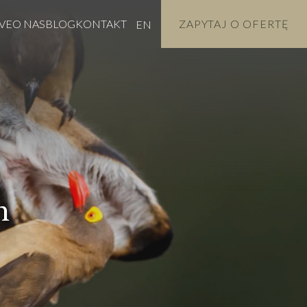
VE
O NAS
BLOG
KONTAKT
ZAPYTAJ O OFERTĘ
EN
n