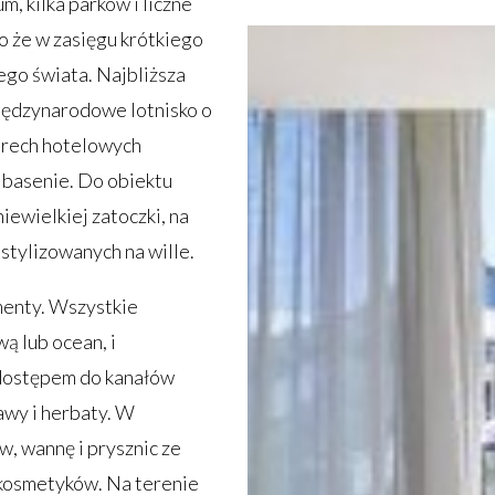
m, kilka parków i liczne
o że w zasięgu krótkiego
ego świata. Najbliższa
 międzynarodowe lotnisko o
terech hotelowych
 basenie. Do obiektu
ewielkiej zatoczki, na
stylizowanych na wille.
menty. Wszystkie
ą lub ocean, i
 dostępem do kanałów
awy i herbaty. W
w, wannę i prysznic ze
kosmetyków. Na terenie